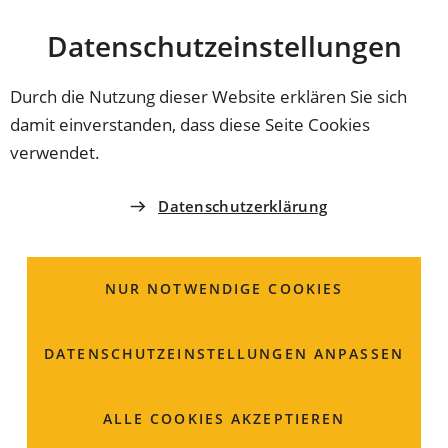
Stadt
INHALT ANSPRINGEN
Datenschutz­einstellungen
Coburg
Durch die Nutzung dieser Website erklären Sie sich
damit einverstanden, dass diese Seite Cookies
STADTTEILE
verwendet.
Bürger- und
Datenschutzerklärung
Heimatverein Coburg-
Creidlitz e.V.
NUR NOTWENDIGE COOKIES
1. Vorstand
Günter
Becker
DATENSCHUTZ­EINSTELLUNGEN ANPASSEN
Creidlitzer Straße 113
96450 Coburg
ALLE COOKIES AKZEPTIEREN