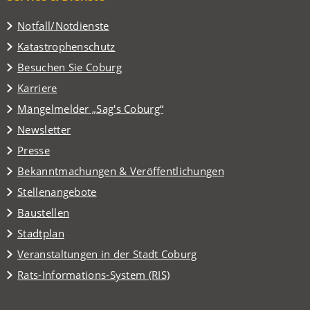
Notfall/Notdienste
Katastrophenschutz
(Öffnet
Besuchen Sie Coburg
in
Karriere
einem
(Öffnet
Mängelmelder „Sag's Coburg“
neuen
in
Tab)
Newsletter
einem
Presse
neuen
Tab)
Bekanntmachungen & Veröffentlichungen
Stellenangebote
Baustellen
(Öffnet
Stadtplan
in
(Öffnet
Veranstaltungen in der Stadt Coburg
einem
in
(Öffnet
Rats-Informations-System (RIS)
neuen
einem
in
Tab)
neuen
einem