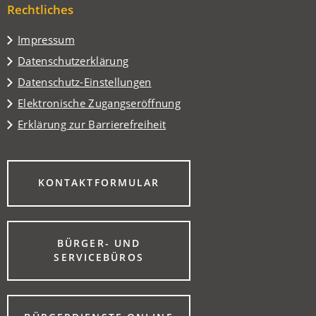
Tab)
Rechtliches
neuen
Tab)
Impressum
Datenschutzerklärung
Datenschutz-Einstellungen
Elektronische Zugangseröffnung
Erklärung zur Barrierefreiheit
(ÖFFNET
KONTAKTFORMULAR
IN
EINEM
NEUEN
TAB)
BÜRGER- UND
(ÖFFNET
SERVICEBÜROS
IN
EINEM
NEUEN
TAB)