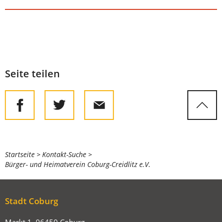
Seite teilen
Sie
Startseite
Kontakt-Suche
Bürger- und Heimatverein Coburg-Creidlitz e.V.
befinden
sich
hier:
Stadt Coburg