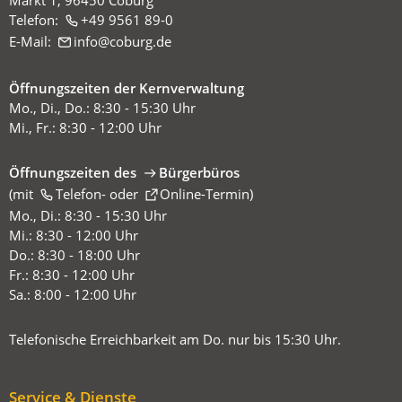
Markt 1, 96450 Coburg
Telefon:
+49 9561 89-0
E-Mail:
info
coburg
de
Öffnungszeiten der Kernverwaltung
Mo., Di., Do.: 8:30 - 15:30 Uhr
Mi., Fr.: 8:30 - 12:00 Uhr
Öffnungszeiten des
Bürgerbüros
(mit
(Öffnet
Telefon-
oder
Online-Termin
)
in
Mo., Di.: 8:30 - 15:30 Uhr
einem
Mi.: 8:30 - 12:00 Uhr
neuen
Do.: 8:30 - 18:00 Uhr
Tab)
Fr.: 8:30 - 12:00 Uhr
Sa.: 8:00 - 12:00 Uhr
Telefonische Erreichbarkeit am Do. nur bis 15:30 Uhr.
Service & Dienste