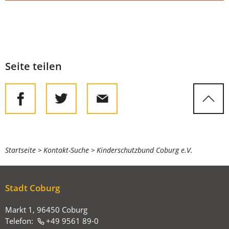
Seite teilen
Sie
Startseite
Kontakt-Suche
Kinderschutzbund Coburg e.V.
befinden
sich
Stadt Coburg
hier:
Markt 1, 96450 Coburg
Telefon:
+49 9561 89-0