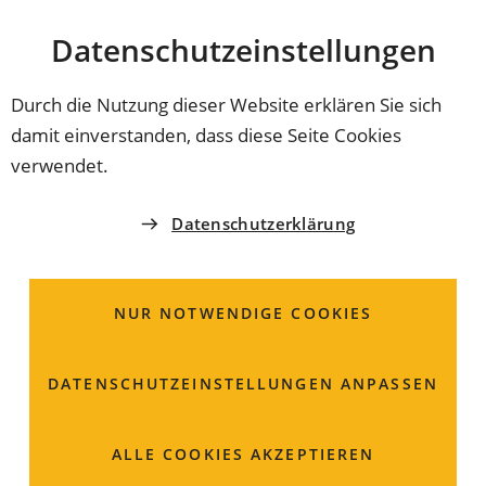
Stadt
INHALT ANSPRINGEN
Datenschutz­einstellungen
Coburg
Durch die Nutzung dieser Website erklären Sie sich
damit einverstanden, dass diese Seite Cookies
DEUTSCHER KINDERSCHUTZBUND
verwendet.
Kinderschutzbund
Datenschutzerklärung
Coburg e.V.
NUR NOTWENDIGE COOKIES
Judengasse 48
96450 Coburg
DATENSCHUTZ­EINSTELLUNGEN ANPASSEN
09561 792851
info
kinderschutzbund-coburg
de
ALLE COOKIES AKZEPTIEREN