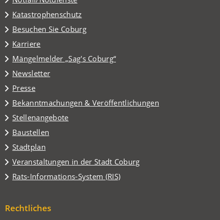
Katastrophenschutz
(Öffnet
Besuchen Sie Coburg
in
Karriere
einem
(Öffnet
Mängelmelder „Sag's Coburg“
neuen
in
Tab)
Newsletter
einem
Presse
neuen
Tab)
Bekanntmachungen & Veröffentlichungen
Stellenangebote
Baustellen
(Öffnet
Stadtplan
in
(Öffnet
Veranstaltungen in der Stadt Coburg
einem
in
(Öffnet
Rats-Informations-System (RIS)
neuen
einem
in
Tab)
neuen
einem
Tab)
Rechtliches
neuen
Tab)