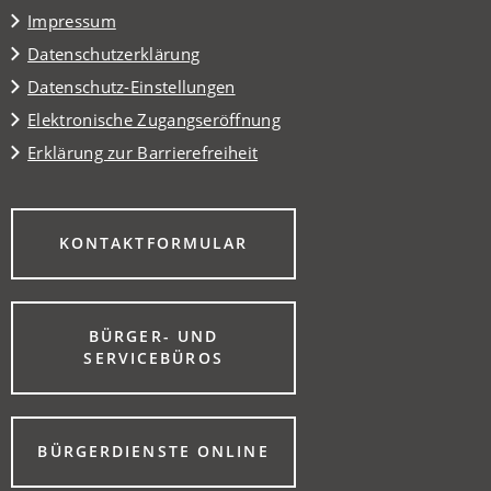
Impressum
Datenschutzerklärung
Datenschutz-Einstellungen
Elektronische Zugangseröffnung
Erklärung zur Barrierefreiheit
(ÖFFNET
KONTAKTFORMULAR
IN
EINEM
NEUEN
TAB)
BÜRGER- UND
(ÖFFNET
SERVICEBÜROS
IN
EINEM
NEUEN
TAB)
(ÖFFNET
BÜRGERDIENSTE ONLINE
IN