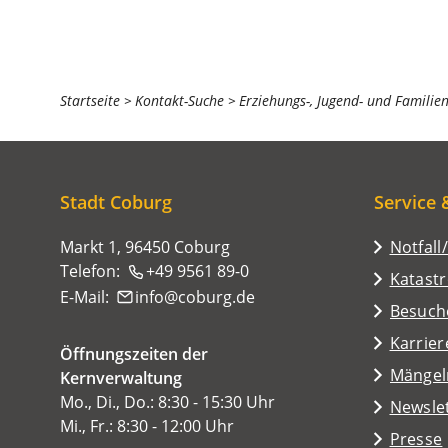
Sie
Startseite
Kontakt-Suche
Erziehungs-, Jugend- und Familie
befinden
sich
hier:
Stadt Coburg
Service 
Markt 1, 96450 Coburg
Notfall
Telefon:
+49 9561 89-0
Katast
E-Mail:
info
coburg
de
(Öffnet
Besuch
in
Karrier
Öffnungszeiten der
einem
(Öffnet
Mängel
Kernverwaltung
neuen
in
Mo., Di., Do.: 8:30 - 15:30 Uhr
Tab)
Newsle
einem
Mi., Fr.: 8:30 - 12:00 Uhr
Presse
neuen