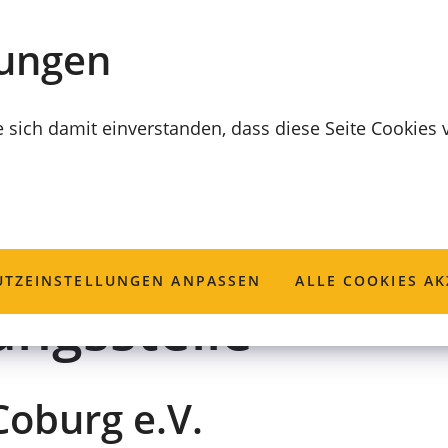
lungen
e sich damit einverstanden, dass diese Seite Cookies
ugend- und
TZ­EINSTELLUNGEN ANPASSEN
ALLE COOKIES AK
ungsstelle
oburg e.V.