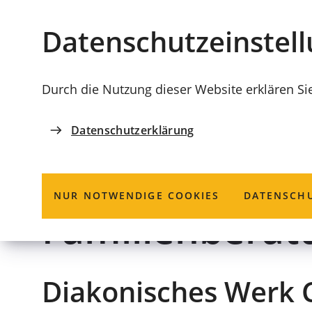
Stadt
INHALT ANSPRINGEN
Datenschutz­einstel
Coburg
Durch die Nutzung dieser Website erklären Si
Datenschutzerklärung
DIAKONISCHES WERK COBURG E.V.
Erziehungs-, J
NUR NOTWENDIGE COOKIES
DATENSCHU
Familienberat
Diakonisches Werk C