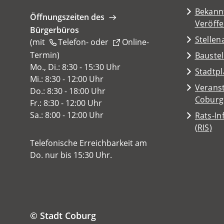
Tab)
Bekann
Öffnungszeiten des
Veröff
Bürgerbüros
Stelle
(mit
Telefon-
oder
Online-
Termin
(Öffnet
)
Baustel
in
Mo., Di.: 8:30 - 15:30 Uhr
(Öffnet
Stadtp
einem
Mi.: 8:30 - 12:00 Uhr
in
Veranst
neuen
Do.: 8:30 - 18:00 Uhr
einem
(Öffnet
Coburg
Tab)
Fr.: 8:30 - 12:00 Uhr
neuen
in
Sa.: 8:00 - 12:00 Uhr
Rats-I
Tab)
einem
(Öffnet
(RIS)
neuen
in
Telefonische Erreichbarkeit am
Tab)
einem
Do. nur bis 15:30 Uhr.
neuen
Tab)
© Stadt Coburg