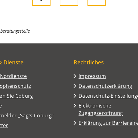
nberatungsstelle
& Dienste
Rechtliches
/Notdienste
Impressum
rophenschutz
Datenschutzerklärung
en Sie Coburg
Datenschutz-Einstellun
e
Elektronische
Zugangseröffnung
melder „Sag's Coburg“
Erklärung zur Barrierefre
tter