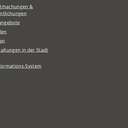
tmachungen &
entlichungen
nangebote
len
lan
altungen in der Stadt
nformations-System