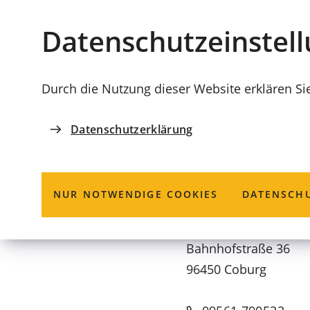
Stadt
INHALT ANSPRINGEN
Datenschutz­einstel
Coburg
Durch die Nutzung dieser Website erklären Si
Datenschutzerklärung
LEBENSENDE UND STERBEN
Hospizverein C
NUR NOTWENDIGE COOKIES
DATENSCHU
Bahnhofstraße 36
96450 Coburg