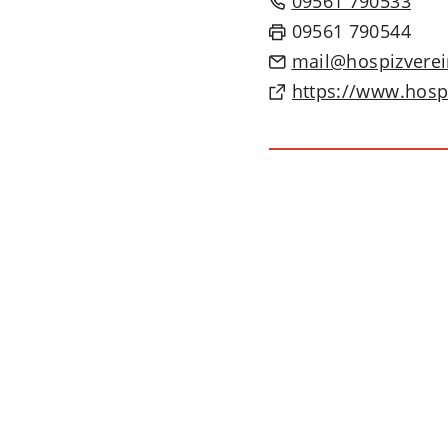
09561 790533
09561 790544
mail
hospizvere
(Öffnet
https://www.hosp
in
einem
neuen
Tab)