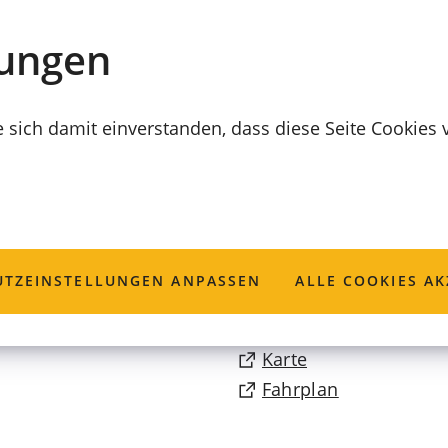
lungen
e sich damit einverstanden, dass diese Seite Cookies
oburg e.V.
TZ­EINSTELLUNGEN ANPASSEN
ALLE COOKIES AK
(Öffnet
Karte
in
(Öffnet
Fahrplan
einem
in