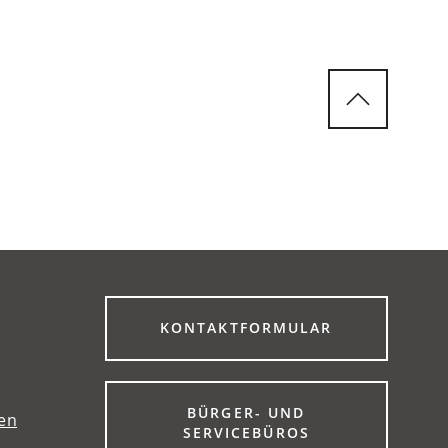
(ÖFFNET
KONTAKTFORMULAR
IN
EINEM
NEUEN
TAB)
BÜRGER- UND
gen
(ÖFFNET
SERVICEBÜROS