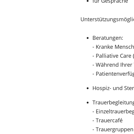
für Gespräche
Unterstützungsmögli
Beratungen:
​- Kranke Mensc
- Palliative Car
- Während Ihrer
- Patientenverf
Hospiz- und Ste
Trauerbegleitun
- Einzeltrauerbe
- Trauercafé
- Trauergruppen