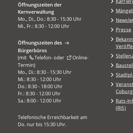
Karrier
Öffnungszeiten der
einem
(Öffnet
Mängel
Kernverwaltung
neuen
in
Mo., Di., Do.: 8:30 - 15:30 Uhr
Tab)
Newsle
einem
Mi., Fr.: 8:30 - 12:00 Uhr
Presse
neuen
Tab)
Bekann
Öffnungszeiten des
Veröff
Bürgerbüros
Stelle
(mit
Telefon-
oder
Online-
Termin
(Öffnet
)
Baustel
in
Mo., Di.: 8:30 - 15:30 Uhr
(Öffnet
Stadtp
einem
Mi.: 8:30 - 12:00 Uhr
in
Veranst
neuen
Do.: 8:30 - 18:00 Uhr
einem
(Öffnet
Coburg
Tab)
Fr.: 8:30 - 12:00 Uhr
neuen
in
Sa.: 8:00 - 12:00 Uhr
Rats-I
Tab)
einem
(Öffnet
(RIS)
neuen
in
Telefonische Erreichbarkeit am
Tab)
einem
Do. nur bis 15:30 Uhr.
neuen