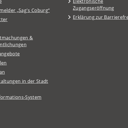
e
Elektronische
Zugangseröffnung
melder „Sag's Coburg“
Erklärung zur Barrierefre
tter
tmachungen &
entlichungen
nangebote
len
lan
altungen in der Stadt
nformations-System