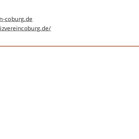
neuen
einem
Tab)
neuen
Tab)
in-coburg
de
izvereincoburg.de/