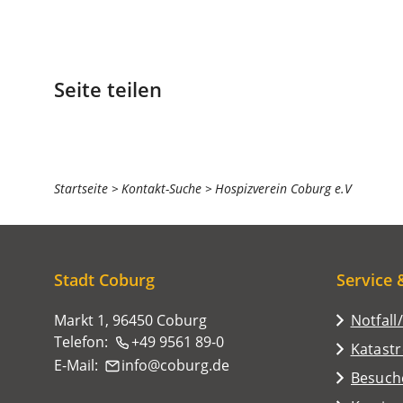
Seite teilen
Sie
Startseite
Kontakt-Suche
Hospizverein Coburg e.V
befinden
sich
hier:
Stadt Coburg
Service 
Markt 1, 96450 Coburg
Notfall
Telefon:
+49 9561 89-0
Katast
E-Mail:
info
coburg
de
(Öffnet
Besuch
in