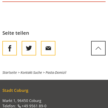
Seite teilen
Sie
Startseite
Kontakt-Suche
Pasta-Domizil
befinden
sich
Stadt Coburg
hier:
Markt 1, 96450 Coburg
Telefon:
+49 9561 89-0