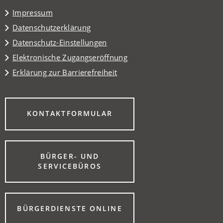
Tab)
Impressum
Datenschutzerklärung
Datenschutz-Einstellungen
Elektronische Zugangseröffnung
Erklärung zur Barrierefreiheit
(ÖFFNET
KONTAKTFORMULAR
IN
EINEM
NEUEN
TAB)
BÜRGER- UND
(ÖFFNET
SERVICEBÜROS
IN
EINEM
NEUEN
TAB)
(ÖFFNET
BÜRGERDIENSTE ONLINE
IN