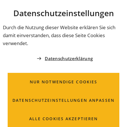
Stadt
INHALT ANSPRINGEN
Datenschutz­einstellungen
Coburg
Durch die Nutzung dieser Website erklären Sie sich
damit einverstanden, dass diese Seite Cookies
COBURGER MÄRKTE
verwendet.
Pasta-Domizil
Datenschutzerklärung
Hier gibt es: vielfältige Pasta-Kreationen
NUR NOTWENDIGE COOKIES
Andrea
Klein
Hetzenweg 33
DATENSCHUTZ­EINSTELLUNGEN ANPASSEN
96264 Altenkunstadt
ALLE COOKIES AKZEPTIEREN
01525 2344404