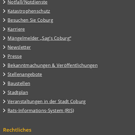
Notfall/Notdienste
Katastrophenschutz
(Öffnet
Besuchen Sie Coburg
in
Karriere
einem
(Öffnet
Mängelmelder „Sag's Coburg“
neuen
in
Tab)
Newsletter
einem
Presse
neuen
Tab)
Bekanntmachungen & Veröffentlichungen
Stellenangebote
Baustellen
(Öffnet
Stadtplan
in
(Öffnet
Veranstaltungen in der Stadt Coburg
einem
in
(Öffnet
Rats-Informations-System (RIS)
neuen
einem
in
Tab)
neuen
einem
Tab)
Rechtliches
neuen