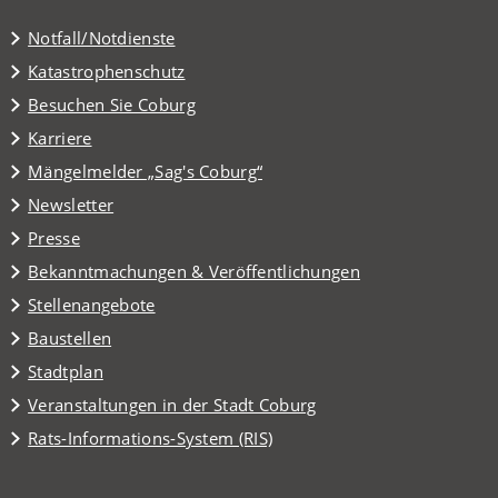
Notfall/Notdienste
Katastrophenschutz
(Öffnet
Besuchen Sie Coburg
in
Karriere
einem
(Öffnet
Mängelmelder „Sag's Coburg“
neuen
in
Tab)
Newsletter
einem
Presse
neuen
Tab)
Bekanntmachungen & Veröffentlichungen
Stellenangebote
Baustellen
(Öffnet
Stadtplan
in
(Öffnet
Veranstaltungen in der Stadt Coburg
einem
in
(Öffnet
Rats-Informations-System (RIS)
neuen
einem
in
Tab)
neuen
einem