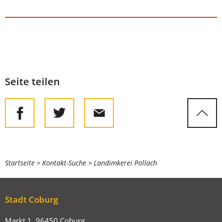
Seite teilen
Sie
Startseite
Kontakt-Suche
Landimkerei Pollach
befinden
sich
Stadt Coburg
hier:
Markt 1, 96450 Coburg