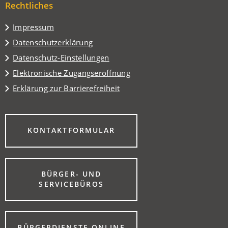
Tab)
Rechtliches
neuen
Tab)
Impressum
Datenschutzerklärung
Datenschutz-Einstellungen
Elektronische Zugangseröffnung
Erklärung zur Barrierefreiheit
(ÖFFNET
KONTAKTFORMULAR
IN
EINEM
NEUEN
TAB)
BÜRGER- UND
(ÖFFNET
SERVICEBÜROS
IN
EINEM
NEUEN
TAB)
(ÖFFNET
BÜRGERDIENSTE ONLINE