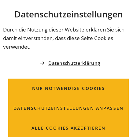
Stadt
INHALT ANSPRINGEN
Datenschutz­einstellungen
Coburg
Durch die Nutzung dieser Website erklären Sie sich
damit einverstanden, dass diese Seite Cookies
COBURGER MÄRKTE
verwendet.
Landimkerei
Datenschutzerklärung
Hier gibt es: Honig und Honigprodukte
NUR NOTWENDIGE COOKIES
Lothar
Pollach
Neuer Weg 29
DATENSCHUTZ­EINSTELLUNGEN ANPASSEN
96489 Niederfüllbach
ALLE COOKIES AKZEPTIEREN
09565 2140