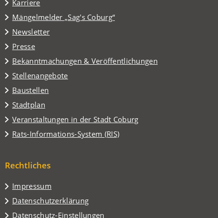
Karriere
einem
(Öffnet
Mängelmelder „Sag's Coburg“
neuen
in
Tab)
Newsletter
einem
Presse
neuen
Tab)
Bekanntmachungen & Veröffentlichungen
Stellenangebote
Baustellen
(Öffnet
Stadtplan
in
(Öffnet
Veranstaltungen in der Stadt Coburg
einem
in
(Öffnet
Rats-Informations-System (RIS)
neuen
einem
in
Tab)
neuen
einem
Tab)
Rechtliches
neuen
Tab)
Impressum
Datenschutzerklärung
Datenschutz-Einstellungen