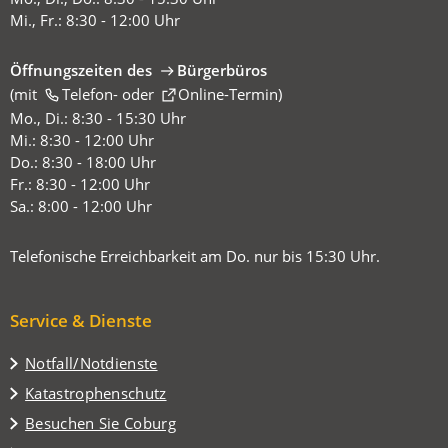
Mi., Fr.: 8:30 - 12:00 Uhr
Öffnungszeiten des
Bürgerbüros
(mit
(Öffnet
Telefon-
oder
Online-Termin
)
in
Mo., Di.: 8:30 - 15:30 Uhr
einem
Mi.: 8:30 - 12:00 Uhr
neuen
Do.: 8:30 - 18:00 Uhr
Tab)
Fr.: 8:30 - 12:00 Uhr
Sa.: 8:00 - 12:00 Uhr
Telefonische Erreichbarkeit am Do. nur bis 15:30 Uhr.
Service & Dienste
Notfall/Notdienste
Katastrophenschutz
(Öffnet
Besuchen Sie Coburg
in