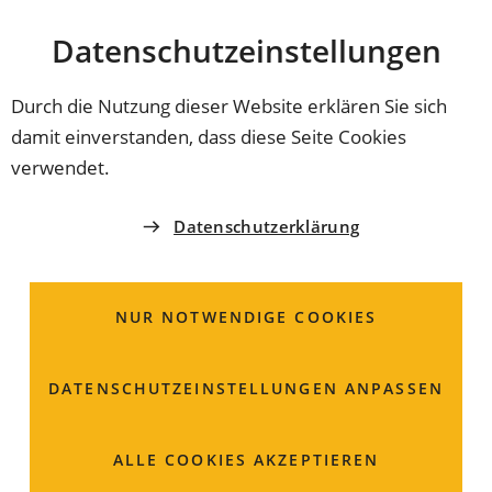
Stadt
INHALT ANSPRINGEN
Datenschutz­einstellungen
Coburg
Durch die Nutzung dieser Website erklären Sie sich
damit einverstanden, dass diese Seite Cookies
COBURGER MÄRKTE
verwendet.
Fischzucht
Datenschutzerklärung
Seidmannsdorf
NUR NOTWENDIGE COOKIES
Herr
Wolfgang
Vondran
Rohrbacher Str. 45
DATENSCHUTZ­EINSTELLUNGEN ANPASSEN
96450 Coburg
(Öffnet
Karte
ALLE COOKIES AKZEPTIEREN