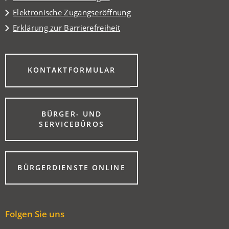
Elektronische Zugangseröffnung
Erklärung zur Barrierefreiheit
(ÖFFNET
KONTAKTFORMULAR
IN
EINEM
NEUEN
TAB)
BÜRGER- UND
(ÖFFNET
SERVICEBÜROS
IN
EINEM
NEUEN
TAB)
(ÖFFNET
BÜRGERDIENSTE ONLINE
IN
EINEM
NEUEN
TAB)
Folgen Sie uns