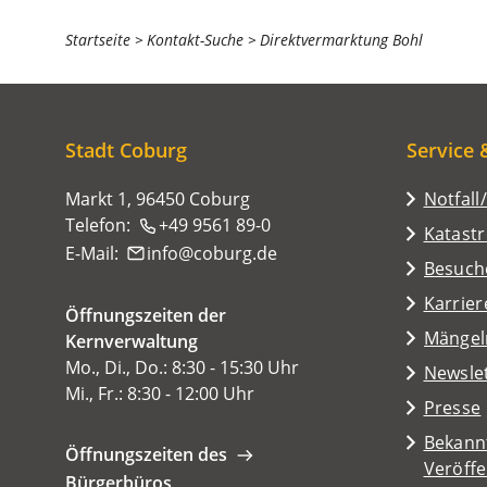
Sie
Startseite
Kontakt-Suche
Direktvermarktung Bohl
befinden
sich
hier:
Stadt Coburg
Service 
Markt 1, 96450 Coburg
Notfall
Telefon:
+49 9561 89-0
Katast
E-Mail:
info
coburg
de
(Öffnet
Besuch
in
Karrier
Öffnungszeiten der
einem
(Öffnet
Mängel
Kernverwaltung
neuen
in
Mo., Di., Do.: 8:30 - 15:30 Uhr
Tab)
Newsle
einem
Mi., Fr.: 8:30 - 12:00 Uhr
Presse
neuen
Tab)
Bekann
Öffnungszeiten des
Veröff
Bürgerbüros