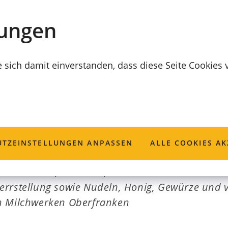
lungen
e sich damit einverstanden, dass diese Seite Cookies
tung Bohl
TZ­EINSTELLUNGEN ANPASSEN
ALLE COOKIES AK
macherwurst, Schinken, Knacker und Salami aus
errstellung sowie Nudeln, Honig, Gewürze und 
n Milchwerken Oberfranken