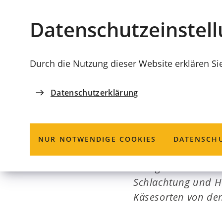
Stadt
INHALT ANSPRINGEN
Datenschutz­einstel
Coburg
Durch die Nutzung dieser Website erklären Si
Datenschutzerklärung
COBURGER MÄRKTE
Direktvermark
NUR NOTWENDIGE COOKIES
DATENSCHU
Hier gibt es: Haus
Schlachtung und H
Käsesorten von de