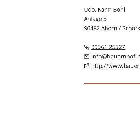
Udo, Karin
Bohl
Anlage 5
96482 Ahorn / Schor
09561 25527
info
bauernhof-
(Öffnet
http://www.bauer
in
einem
neuen
Tab)