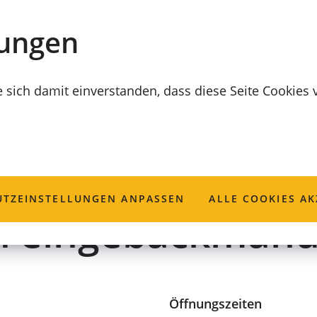
lungen
e sich damit einverstanden, dass diese Seite Cookies
 Hoflieferant Bay
TZ­EINSTELLUNGEN ANPASSEN
ALLE COOKIES AK
 Feingebäckmanu
Öffnungszeiten