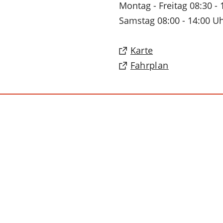
Montag - Freitag 08:30 - 
Samstag 08:00 - 14:00 U
(Öffnet
Karte
in
(Öffnet
Fahrplan
einem
in
neuen
einem
Tab)
neuen
Tab)