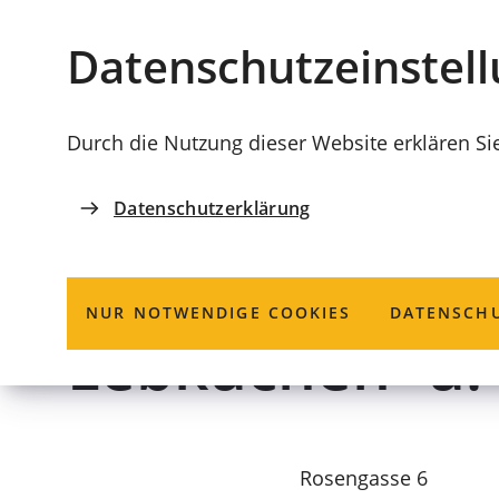
Stadt
INHALT ANSPRINGEN
Datenschutz­einstel
Coburg
Durch die Nutzung dieser Website erklären Si
Datenschutzerklärung
INNENSTADT ERLEBEN
Wilhelm Feyler
NUR NOTWENDIGE COOKIES
DATENSCHU
Lebkuchen- u.
Rosengasse 6