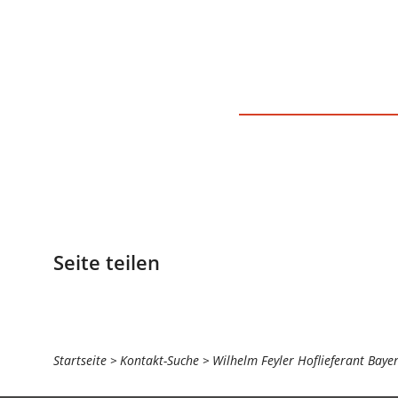
Seite teilen
Sie
Startseite
Kontakt-Suche
Wilhelm Feyler Hoflieferant Bay
befinden