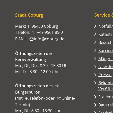
sich
hier:
Stadt Coburg
Service 
Markt 1, 96450 Coburg
Notfall
Telefon:
+49 9561 89-0
Katast
E-Mail:
info
coburg
de
(Öffnet
Besuch
in
Karrier
Öffnungszeiten der
einem
(Öffnet
Mängel
Kernverwaltung
neuen
in
Mo., Di., Do.: 8:30 - 15:30 Uhr
Tab)
Newsle
einem
Mi., Fr.: 8:30 - 12:00 Uhr
Presse
neuen
Tab)
Bekann
Öffnungszeiten des
Veröff
Bürgerbüros
Stelle
(mit
Telefon-
oder
Online-
Termin
(Öffnet
)
Baustel
in
Mo., Di.: 8:30 - 15:30 Uhr