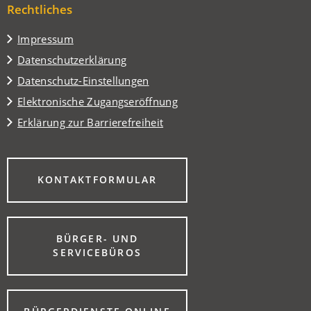
Tab)
Rechtliches
neuen
Tab)
Impressum
Datenschutzerklärung
Datenschutz-Einstellungen
Elektronische Zugangseröffnung
Erklärung zur Barrierefreiheit
(ÖFFNET
KONTAKTFORMULAR
IN
EINEM
NEUEN
TAB)
BÜRGER- UND
(ÖFFNET
SERVICEBÜROS
IN
EINEM
NEUEN
TAB)