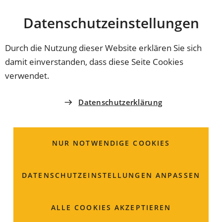
Stadt
INHALT ANSPRINGEN
Datenschutz­einstellungen
Coburg
Durch die Nutzung dieser Website erklären Sie sich
damit einverstanden, dass diese Seite Cookies
INNENSTADT ERLEBEN
verwendet.
Hofapotheke
Datenschutzerklärung
Markt 15
96450 Coburg
NUR NOTWENDIGE COOKIES
09561 80120
DATENSCHUTZ­EINSTELLUNGEN ANPASSEN
info
hofapo
com
ALLE COOKIES AKZEPTIEREN
Öffnungszeiten