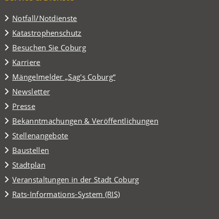
Notfall/Notdienste
Katastrophenschutz
(Öffnet
Besuchen Sie Coburg
in
Karriere
einem
(Öffnet
Mängelmelder „Sag's Coburg“
neuen
in
Tab)
Newsletter
einem
Presse
neuen
Tab)
Bekanntmachungen & Veröffentlichungen
Stellenangebote
Baustellen
(Öffnet
Stadtplan
in
(Öffnet
Veranstaltungen in der Stadt Coburg
einem
in
(Öffnet
Rats-Informations-System (RIS)
neuen
einem
in
Tab)
neuen
einem