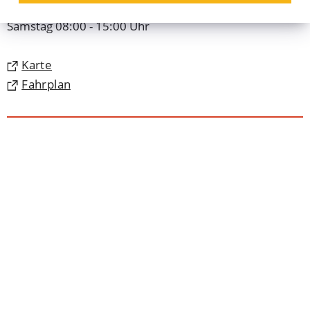
Montag - Freitag 08:00 - 18:30 Uhr
Samstag 08:00 - 15:00 Uhr
(Öffnet
Karte
in
(Öffnet
Fahrplan
einem
in
neuen
einem
Tab)
neuen
Tab)