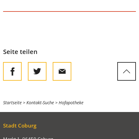
Seite teilen
Sie
Startseite
Kontakt-Suche
Hofapotheke
befinden
sich
Stadt Coburg
hier:
Markt 1, 96450 Coburg