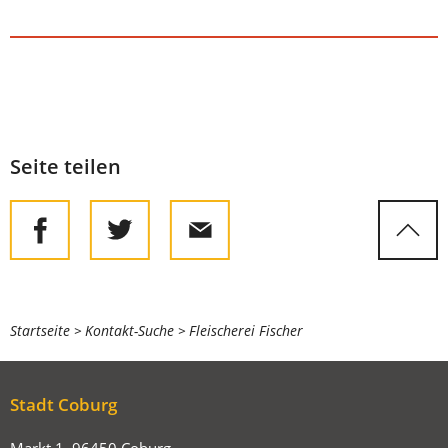
Seite teilen
Sie
Startseite
Kontakt-Suche
Fleischerei Fischer
befinden
sich
Stadt Coburg
hier:
Markt 1, 96450 Coburg