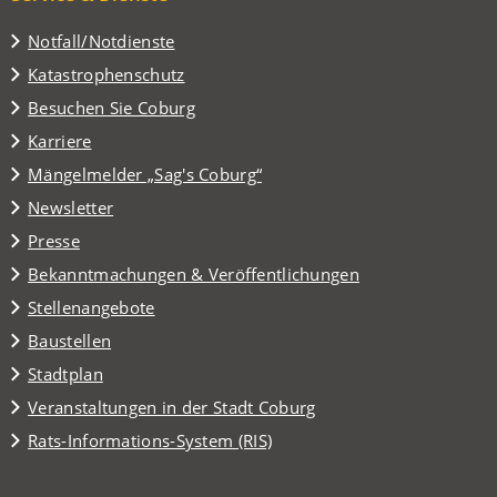
Notfall/Notdienste
Katastrophenschutz
(Öffnet
Besuchen Sie Coburg
in
Karriere
einem
(Öffnet
Mängelmelder „Sag's Coburg“
neuen
in
Tab)
Newsletter
einem
Presse
neuen
Tab)
Bekanntmachungen & Veröffentlichungen
Stellenangebote
Baustellen
(Öffnet
Stadtplan
in
(Öffnet
Veranstaltungen in der Stadt Coburg
einem
in
(Öffnet
Rats-Informations-System (RIS)
neuen
einem
in
Tab)
neuen
einem