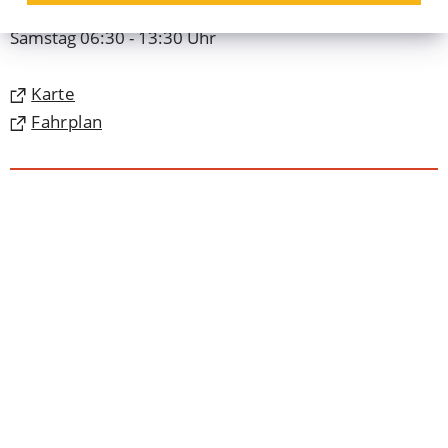
Montag - Freitag 06:30 - 18:00 Uhr
Samstag 06:30 - 13:30 Uhr
(Öffnet
Karte
in
(Öffnet
Fahrplan
einem
in
neuen
einem
Tab)
neuen
Tab)