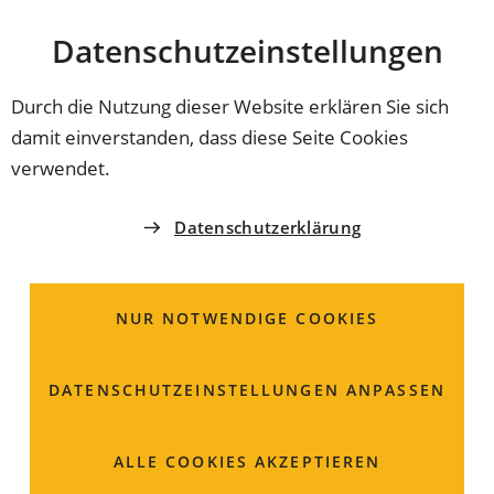
Stadt
INHALT ANSPRINGEN
Datenschutz­einstellungen
Coburg
Durch die Nutzung dieser Website erklären Sie sich
damit einverstanden, dass diese Seite Cookies
INNENSTADT ERLEBEN
verwendet.
Fleischerei Fischer
Datenschutzerklärung
Nägleinsgasse 3
96450 Coburg
NUR NOTWENDIGE COOKIES
09561 94214
DATENSCHUTZ­EINSTELLUNGEN ANPASSEN
fischer.coburg
gmail
com
ALLE COOKIES AKZEPTIEREN
Öffnungszeiten