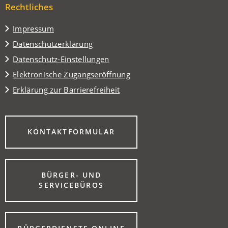
Tab)
Rechtliches
neuen
Tab)
Impressum
Datenschutzerklärung
Datenschutz-Einstellungen
Elektronische Zugangseröffnung
Erklärung zur Barrierefreiheit
(ÖFFNET
KONTAKTFORMULAR
IN
EINEM
NEUEN
TAB)
BÜRGER- UND
(ÖFFNET
SERVICEBÜROS
IN
EINEM
NEUEN
TAB)