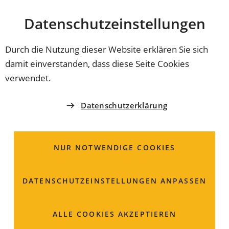
Stadt
INHALT ANSPRINGEN
Datenschutz­einstellungen
Coburg
Durch die Nutzung dieser Website erklären Sie sich
damit einverstanden, dass diese Seite Cookies
INNENSTADT ERLEBEN
verwendet.
Antikladen am
Datenschutzerklärung
Ernstplatz Ralph
Büchner
NUR NOTWENDIGE COOKIES
Ernstplatz 3
DATENSCHUTZ­EINSTELLUNGEN ANPASSEN
96450 Coburg
ALLE COOKIES AKZEPTIEREN
09561 94164