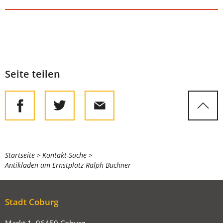
Seite teilen
Sie
Startseite
Kontakt-Suche
Antikladen am Ernstplatz Ralph Büchner
befinden
sich
hier:
Stadt Coburg