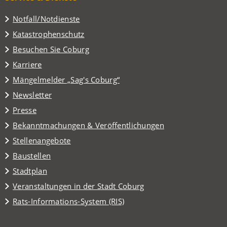
Notfall/Notdienste
Katastrophenschutz
(Öffnet
Besuchen Sie Coburg
in
Karriere
einem
(Öffnet
Mängelmelder „Sag's Coburg“
neuen
in
Tab)
Newsletter
einem
Presse
neuen
Tab)
Bekanntmachungen & Veröffentlichungen
Stellenangebote
Baustellen
(Öffnet
Stadtplan
in
(Öffnet
Veranstaltungen in der Stadt Coburg
einem
in
(Öffnet
Rats-Informations-System (RIS)
neuen
einem
in
Tab)
neuen
einem