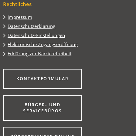
Tab)
Rechtliches
neuen
Tab)
Impressum
Datenschutzerklärung
Datenschutz-Einstellungen
Elektronische Zugangseröffnung
Erklärung zur Barrierefreiheit
(ÖFFNET
KONTAKTFORMULAR
IN
EINEM
NEUEN
TAB)
BÜRGER- UND
(ÖFFNET
SERVICEBÜROS
IN
EINEM
NEUEN
TAB)