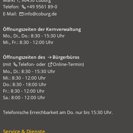
Markt 1, 96450 Coburg
Telefon:
+49 9561 89-0
E-Mail:
info
coburg
de
Öffnungszeiten der Kernverwaltung
Mo., Di., Do.: 8:30 - 15:30 Uhr
Mi., Fr.: 8:30 - 12:00 Uhr
Öffnungszeiten des
Bürgerbüros
(mit
(Öffnet
Telefon-
oder
Online-Termin
)
in
Mo., Di.: 8:30 - 15:30 Uhr
einem
Mi.: 8:30 - 12:00 Uhr
neuen
Do.: 8:30 - 18:00 Uhr
Tab)
Fr.: 8:30 - 12:00 Uhr
Sa.: 8:00 - 12:00 Uhr
Telefonische Erreichbarkeit am Do. nur bis 15:30 Uhr.
Service & Dienste