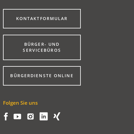
(ÖFFNET
KONTAKTFORMULAR
IN
EINEM
NEUEN
TAB)
BÜRGER- UND
(ÖFFNET
SERVICEBÜROS
IN
EINEM
NEUEN
TAB)
(ÖFFNET
BÜRGERDIENSTE ONLINE
IN
EINEM
NEUEN
TAB)
Folgen Sie uns