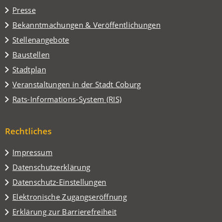
einem
Presse
neuen
Tab)
Bekanntmachungen & Veröffentlichungen
Stellenangebote
Baustellen
(Öffnet
Stadtplan
in
(Öffnet
Veranstaltungen in der Stadt Coburg
einem
in
(Öffnet
Rats-Informations-System (RIS)
neuen
einem
in
Tab)
neuen
einem
Tab)
Rechtliches
neuen
Tab)
Impressum
Datenschutzerklärung
Datenschutz-Einstellungen
Elektronische Zugangseröffnung
Erklärung zur Barrierefreiheit