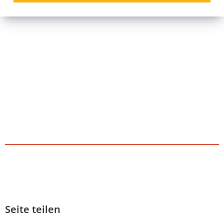
Tab)
neuen
Tab)
Seite teilen