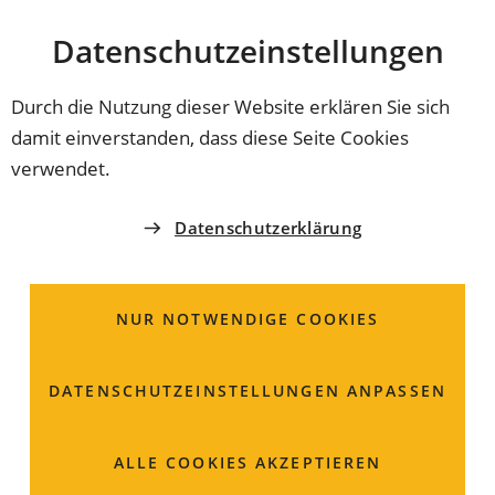
Stadt
INHALT ANSPRINGEN
Datenschutz­einstellungen
Coburg
Durch die Nutzung dieser Website erklären Sie sich
damit einverstanden, dass diese Seite Cookies
KONTAKT
verwendet.
IdeenReich Drogerie
Datenschutzerklärung
Markt 13
96476 Bad Rodach
NUR NOTWENDIGE COOKIES
(Öffnet
Karte
DATENSCHUTZ­EINSTELLUNGEN ANPASSEN
in
(Öffnet
Fahrplan
einem
in
ALLE COOKIES AKZEPTIEREN
neuen
einem