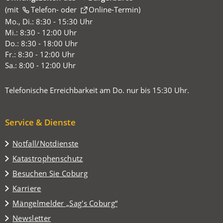
(mit
(Öffnet
Telefon-
oder
Online-Termin
)
in
Mo., Di.: 8:30 - 15:30 Uhr
einem
Mi.: 8:30 - 12:00 Uhr
neuen
Do.: 8:30 - 18:00 Uhr
Tab)
Fr.: 8:30 - 12:00 Uhr
Sa.: 8:00 - 12:00 Uhr
Telefonische Erreichbarkeit am Do. nur bis 15:30 Uhr.
Service & Dienste
Notfall/Notdienste
Katastrophenschutz
(Öffnet
Besuchen Sie Coburg
in
Karriere
einem
(Öffnet
Mängelmelder „Sag's Coburg“
neuen
in
Tab)
Newsletter