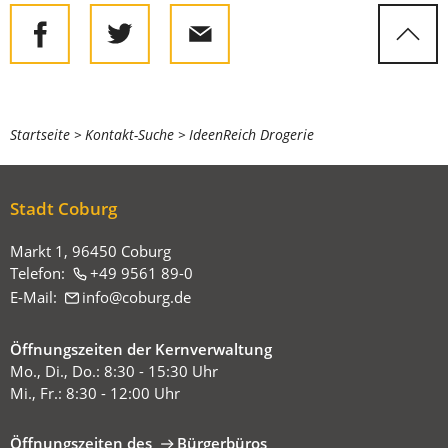
Sie
Startseite
Kontakt-Suche
IdeenReich Drogerie
befinden
sich
Stadt Coburg
hier:
Markt 1, 96450 Coburg
Telefon:
+49 9561 89-0
E-Mail:
info
coburg
de
Öffnungszeiten der Kernverwaltung
Mo., Di., Do.: 8:30 - 15:30 Uhr
Mi., Fr.: 8:30 - 12:00 Uhr
Öffnungszeiten des
Bürgerbüros