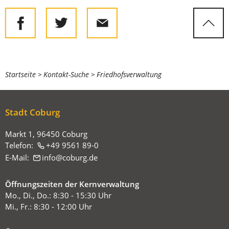
Sie
Startseite
Kontakt-Suche
Friedhofsverwaltung
befinden
sich
Stadt Coburg
hier:
Markt 1, 96450 Coburg
Telefon:
+49 9561 89-0
E-Mail:
info
coburg
de
Öffnungszeiten der Kernverwaltung
Mo., Di., Do.: 8:30 - 15:30 Uhr
Mi., Fr.: 8:30 - 12:00 Uhr