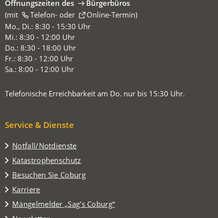
Öffnungszeiten des
Bürgerbüros
(mit
(Öffnet
Telefon-
oder
Online-Termin
)
in
Mo., Di.: 8:30 - 15:30 Uhr
einem
Mi.: 8:30 - 12:00 Uhr
neuen
Do.: 8:30 - 18:00 Uhr
Tab)
Fr.: 8:30 - 12:00 Uhr
Sa.: 8:00 - 12:00 Uhr
Telefonische Erreichbarkeit am Do. nur bis 15:30 Uhr.
Service & Dienste
Notfall/Notdienste
Katastrophenschutz
(Öffnet
Besuchen Sie Coburg
in
Karriere
einem
(Öffnet
Mängelmelder „Sag's Coburg“
neuen
in
Tab)