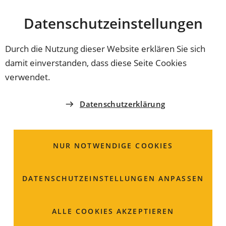
Stadt
INHALT ANSPRINGEN
Datenschutz­einstellungen
Coburg
Durch die Nutzung dieser Website erklären Sie sich
damit einverstanden, dass diese Seite Cookies
STADT COBURG
verwendet.
Friedhofsverwaltung
Datenschutzerklärung
Hinterer Glockenberg 3 b
96450 Coburg
NUR NOTWENDIGE COOKIES
Öffnungszeiten
DATENSCHUTZ­EINSTELLUNGEN ANPASSEN
Mo., Di, Do: 8:30 - 15:30 Uhr
Mi.: 8:30 - 12:00 Uhr
ALLE COOKIES AKZEPTIEREN
Fr.: 8:30 - 12:00 Uhr