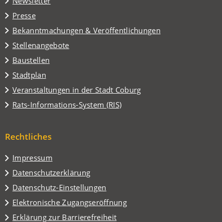
Newsletter
einem
Presse
neuen
Tab)
Bekanntmachungen & Veröffentlichungen
Stellenangebote
Baustellen
(Öffnet
Stadtplan
in
(Öffnet
Veranstaltungen in der Stadt Coburg
einem
in
(Öffnet
Rats-Informations-System (RIS)
neuen
einem
in
Tab)
neuen
einem
Tab)
Rechtliches
neuen
Tab)
Impressum
Datenschutzerklärung
Datenschutz-Einstellungen
Elektronische Zugangseröffnung
Erklärung zur Barrierefreiheit