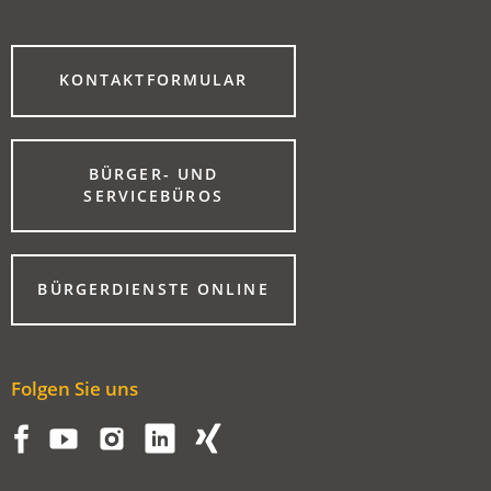
(ÖFFNET
KONTAKTFORMULAR
IN
EINEM
NEUEN
TAB)
BÜRGER- UND
(ÖFFNET
SERVICEBÜROS
IN
EINEM
NEUEN
TAB)
(ÖFFNET
BÜRGERDIENSTE ONLINE
IN
EINEM
NEUEN
TAB)
Folgen Sie uns