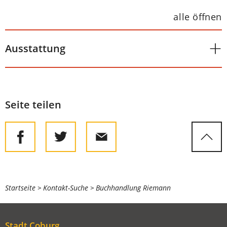
alle öffnen
Ausstattung
Seite teilen
Sie
Startseite
Kontakt-Suche
Buchhandlung Riemann
befinden
sich
Stadt Coburg