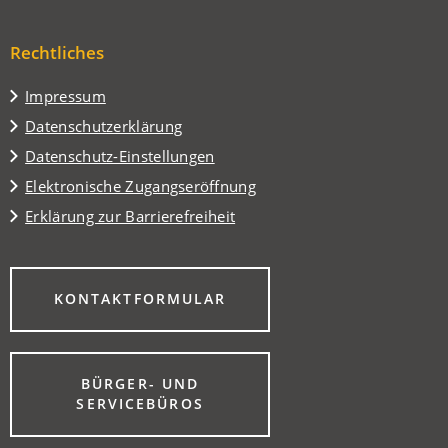
einem
in
Tab)
neuen
einem
Tab)
Rechtliches
neuen
Tab)
Impressum
Datenschutzerklärung
Datenschutz-Einstellungen
Elektronische Zugangseröffnung
Erklärung zur Barrierefreiheit
(ÖFFNET
KONTAKTFORMULAR
IN
EINEM
NEUEN
TAB)
BÜRGER- UND
(ÖFFNET
SERVICEBÜROS
IN
EINEM