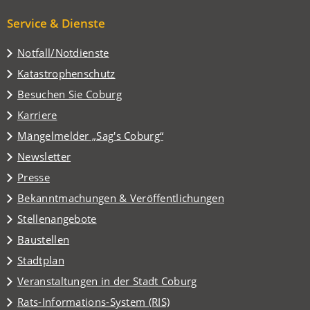
Service & Dienste
Notfall/Notdienste
Katastrophenschutz
(Öffnet
Besuchen Sie Coburg
in
Karriere
einem
(Öffnet
Mängelmelder „Sag's Coburg“
neuen
in
Tab)
Newsletter
einem
Presse
neuen
Tab)
Bekanntmachungen & Veröffentlichungen
Stellenangebote
Baustellen
(Öffnet
Stadtplan
in
(Öffnet
Veranstaltungen in der Stadt Coburg
einem
in
(Öffnet
Rats-Informations-System (RIS)
neuen