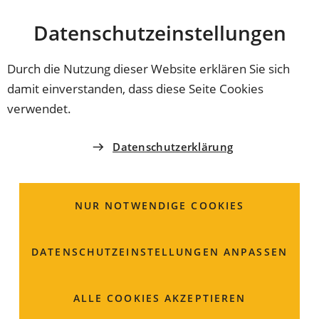
Stadt
INHALT ANSPRINGEN
Datenschutz­einstellungen
Coburg
Durch die Nutzung dieser Website erklären Sie sich
damit einverstanden, dass diese Seite Cookies
STILLKOMPASS
verwendet.
Buchhandlung Riemann
Datenschutzerklärung
Markt 9
96450 Coburg
NUR NOTWENDIGE COOKIES
09561 80870
DATENSCHUTZ­EINSTELLUNGEN ANPASSEN
riegert
riemann
de
(Öffnet
https://www.riemann.de
ALLE COOKIES AKZEPTIEREN
in