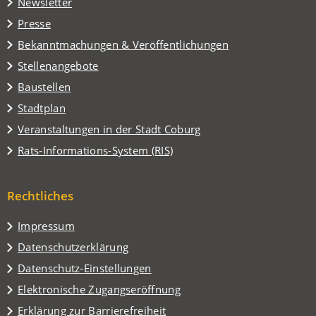
Tab)
Newsletter
einem
Presse
neuen
Tab)
Bekanntmachungen & Veröffentlichungen
Stellenangebote
Baustellen
(Öffnet
Stadtplan
in
(Öffnet
Veranstaltungen in der Stadt Coburg
einem
in
(Öffnet
Rats-Informations-System (RIS)
neuen
einem
in
Tab)
neuen
einem
Tab)
Rechtliches
neuen
Tab)
Impressum
Datenschutzerklärung
Datenschutz-Einstellungen
Elektronische Zugangseröffnung
Erklärung zur Barrierefreiheit