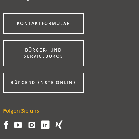
(ÖFFNET
KONTAKTFORMULAR
IN
EINEM
NEUEN
TAB)
BÜRGER- UND
(ÖFFNET
SERVICEBÜROS
IN
EINEM
NEUEN
TAB)
(ÖFFNET
BÜRGERDIENSTE ONLINE
IN
EINEM
NEUEN
TAB)
Folgen Sie uns