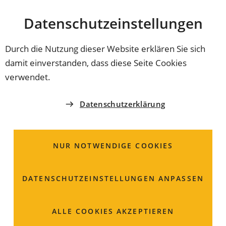
Stadt
INHALT ANSPRINGEN
Datenschutz­einstellungen
Coburg
Durch die Nutzung dieser Website erklären Sie sich
damit einverstanden, dass diese Seite Cookies
SPORTWEGWEISER
verwendet.
Wasserwacht Coburg
Datenschutzerklärung
Schwimmen lehren. Rettungs-Schwimmen vermitteln,
Schnell-Einsatzgruppe für Notfälle, Hochwasser-
NUR NOTWENDIGE COOKIES
Rettungszug Oberfranken, Natur- und
Gewässerschutz, Sanitätseinsätze uvm. zählen zu
unseren Aufgaben.
DATENSCHUTZ­EINSTELLUNGEN ANPASSEN
Herr
Vorsitzender
Rudolf
Braun
ALLE COOKIES AKZEPTIEREN
Garden-City-Straße 14