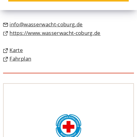
96450 Coburg
info
wasserwacht-coburg
de
(Öffnet
https://www.wasserwacht-coburg.de
in
einem
(Öffnet
Karte
neuen
in
(Öffnet
Fahrplan
Tab)
einem
in
neuen
einem
Tab)
neuen
Tab)