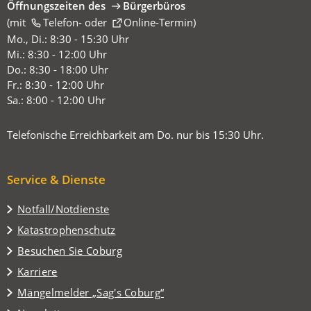
Öffnungszeiten des
Bürgerbüros
(mit
(Öffnet
Telefon-
oder
Online-Termin
)
in
Mo., Di.: 8:30 - 15:30 Uhr
einem
Mi.: 8:30 - 12:00 Uhr
neuen
Do.: 8:30 - 18:00 Uhr
Tab)
Fr.: 8:30 - 12:00 Uhr
Sa.: 8:00 - 12:00 Uhr
Telefonische Erreichbarkeit am Do. nur bis 15:30 Uhr.
Service & Dienste
Notfall/Notdienste
Katastrophenschutz
(Öffnet
Besuchen Sie Coburg
in
Karriere
einem
(Öffnet
Mängelmelder „Sag's Coburg“
neuen
in