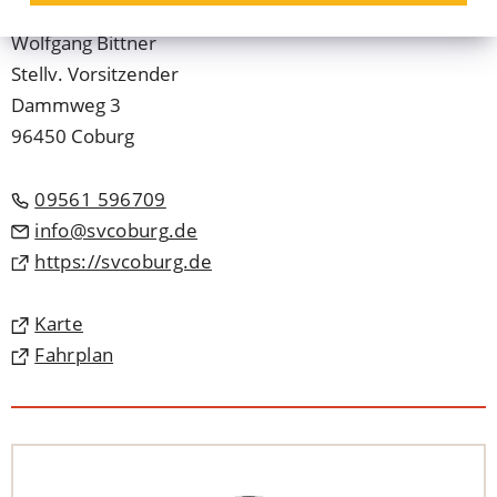
Wolfgang
Bittner
Stellv. Vorsitzender
Dammweg 3
96450 Coburg
09561 596709
info
svcoburg
de
(Öffnet
https://svcoburg.de
in
einem
(Öffnet
Karte
neuen
in
(Öffnet
Fahrplan
Tab)
einem
in
neuen
einem
Tab)
neuen
Tab)