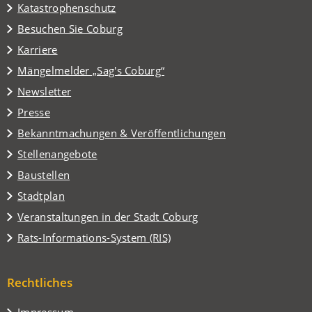
Katastrophenschutz
(Öffnet
Besuchen Sie Coburg
in
Karriere
einem
(Öffnet
Mängelmelder „Sag's Coburg“
neuen
in
Tab)
Newsletter
einem
Presse
neuen
Tab)
Bekanntmachungen & Veröffentlichungen
Stellenangebote
Baustellen
(Öffnet
Stadtplan
in
(Öffnet
Veranstaltungen in der Stadt Coburg
einem
in
(Öffnet
Rats-Informations-System (RIS)
neuen
einem
in
Tab)
neuen
einem
Tab)
Rechtliches
neuen
Tab)