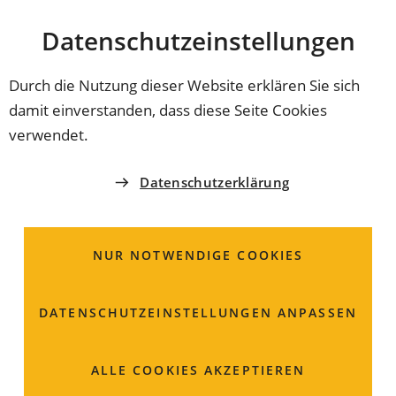
Stadt
INHALT ANSPRINGEN
Datenschutz­einstellungen
Coburg
Durch die Nutzung dieser Website erklären Sie sich
damit einverstanden, dass diese Seite Cookies
SPORTWEGWEISER
verwendet.
Schwimmverein Coburg
Datenschutzerklärung
1911 e.V.
NUR NOTWENDIGE COOKIES
Der Schwimmverein Coburg ist besonders für
wassersportliche Aktivitäten zuständig. Grund- und
Weiterbildung in den Bereichen Schwimmen,
DATENSCHUTZ­EINSTELLUNGEN ANPASSEN
Wasserball, Kanu fahren und Tauchen erfolgen in
unseren Abteilungen für einen günstigen
ALLE COOKIES AKZEPTIEREN
Vereinsbeitrag.