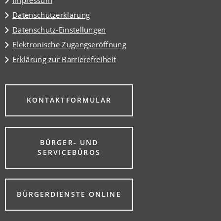
Impressum
Datenschutzerklärung
Datenschutz-Einstellungen
Elektronische Zugangseröffnung
Erklärung zur Barrierefreiheit
(ÖFFNET
KONTAKTFORMULAR
IN
EINEM
NEUEN
TAB)
BÜRGER- UND
(ÖFFNET
SERVICEBÜROS
IN
EINEM
NEUEN
TAB)
(ÖFFNET
BÜRGERDIENSTE ONLINE
IN
EINEM