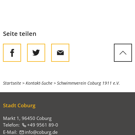
Seite teilen
Sie
Startseite
Kontakt-Suche
Schwimmverein Coburg 1911 e.V.
befinden
sich
Stadt Coburg
hier:
Markt 1, 96450 Coburg
Telefon:
+49 9561 89-0
E-Mail:
info
coburg
de