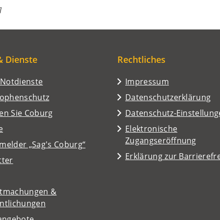
]
& Dienste
Rechtliches
/Notdienste
Impressum
rophenschutz
Datenschutzerklärung
en Sie Coburg
Datenschutz-Einstellun
e
Elektronische
Zugangseröffnung
melder „Sag's Coburg“
Erklärung zur Barrierefre
tter
tmachungen &
entlichungen
nangebote