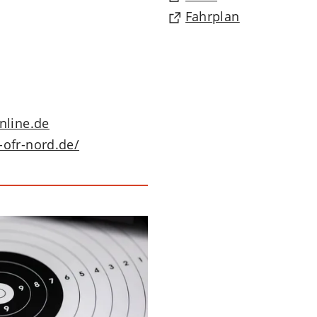
in
(Öffnet
Fahrplan
einem
in
neuen
einem
Tab)
neuen
Tab)
online
de
-ofr-nord.de/