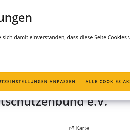
lungen
e sich damit einverstanden, dass diese Seite Cookies
Oberfranken Nor
TZ­EINSTELLUNGEN ANPASSEN
ALLE COOKIES AK
rtschützenbund e.V.
(Öffnet
Karte