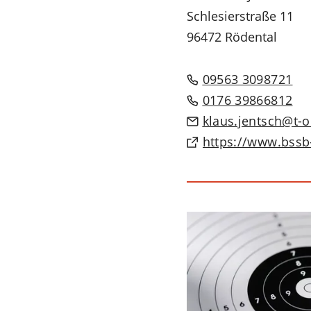
Schlesierstraße 11
96472 Rödental
09563 3098721
0176 39866812
klaus.jentsch
t-
(Öffnet
https://www.bssb
in
einem
neuen
Tab)