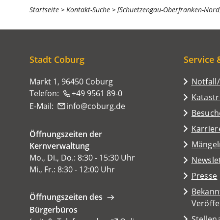
Sie
Startseite
Kontakt-Suche
[Schuetzengau-Oberfranken-Nord
befinden
sich
hier:
Stadt Coburg
Service 
Markt 1, 96450 Coburg
Notfall
Telefon:
+49 9561 89-0
Katast
E-Mail:
info
coburg
de
(Öffnet
Besuch
in
Karrier
Öffnungszeiten der
einem
(Öffnet
Mängel
Kernverwaltung
neuen
in
Mo., Di., Do.: 8:30 - 15:30 Uhr
Tab)
Newsle
einem
Mi., Fr.: 8:30 - 12:00 Uhr
Presse
neuen
Tab)
Bekann
Öffnungszeiten des
Veröff
Bürgerbüros
Stelle