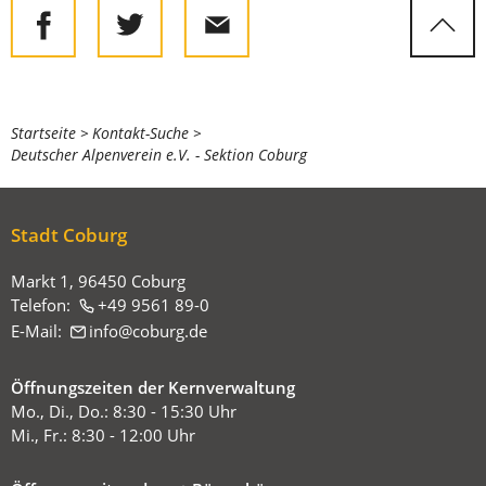
Sie
Startseite
Kontakt-Suche
Deutscher Alpenverein e.V. - Sektion Coburg
befinden
sich
hier:
Stadt Coburg
Markt 1, 96450 Coburg
Telefon:
+49 9561 89-0
E-Mail:
info
coburg
de
Öffnungszeiten der Kernverwaltung
Mo., Di., Do.: 8:30 - 15:30 Uhr
Mi., Fr.: 8:30 - 12:00 Uhr