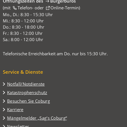
Öffnungszeiten des
Bürgerbüros
(mit
(Öffnet
Telefon-
oder
Online-Termin
)
in
Mo., Di.: 8:30 - 15:30 Uhr
einem
Mi.: 8:30 - 12:00 Uhr
neuen
Do.: 8:30 - 18:00 Uhr
Tab)
Fr.: 8:30 - 12:00 Uhr
Sa.: 8:00 - 12:00 Uhr
Telefonische Erreichbarkeit am Do. nur bis 15:30 Uhr.
Service & Dienste
Notfall/Notdienste
Katastrophenschutz
(Öffnet
Besuchen Sie Coburg
in
Karriere
einem
(Öffnet
Mängelmelder „Sag's Coburg“
neuen
in
Tab)
Newsletter