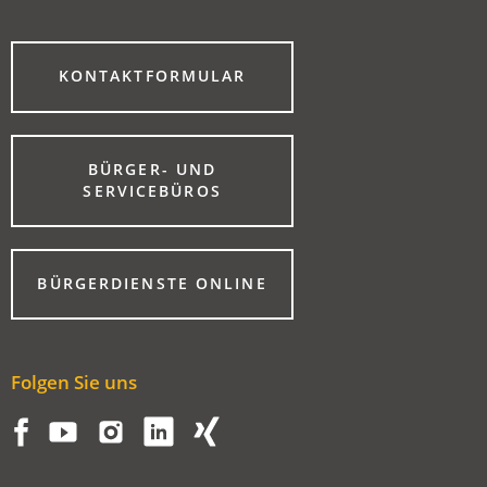
(ÖFFNET
KONTAKTFORMULAR
IN
EINEM
NEUEN
TAB)
BÜRGER- UND
(ÖFFNET
SERVICEBÜROS
IN
EINEM
NEUEN
TAB)
(ÖFFNET
BÜRGERDIENSTE ONLINE
IN
EINEM
NEUEN
TAB)
Folgen Sie uns