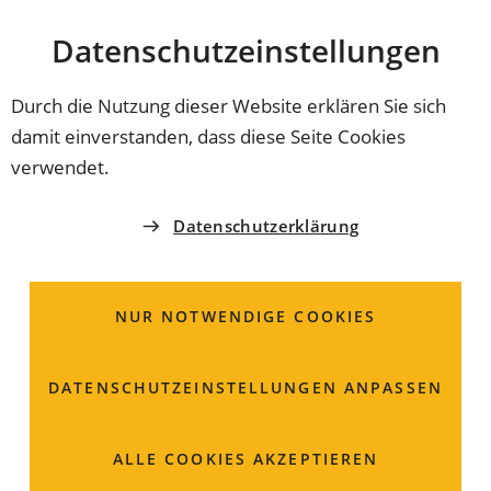
Stadt
INHALT ANSPRINGEN
Datenschutz­einstellungen
Coburg
Durch die Nutzung dieser Website erklären Sie sich
damit einverstanden, dass diese Seite Cookies
SPORTWEGWEISER
verwendet.
Deutscher Alpenvereins
Datenschutzerklärung
e.V.
Sektion Coburg
NUR NOTWENDIGE COOKIES
DATENSCHUTZ­EINSTELLUNGEN ANPASSEN
Herr
1. Vorsitzender
Thomas
Engel
Dammweg 4
96450 Coburg
ALLE COOKIES AKZEPTIEREN