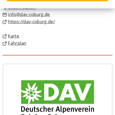
09561 92007
info
dav-coburg
de
(Öffnet
https://dav-coburg.de/
in
einem
(Öffnet
Karte
neuen
in
(Öffnet
Fahrplan
Tab)
einem
in
neuen
einem
Tab)
neuen
Tab)