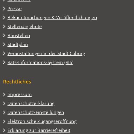
einem
Presse
neuen
Tab)
Bekanntmachungen & Veröffentlichungen
Stellenangebote
Baustellen
(Öffnet
Stadtplan
in
(Öffnet
Veranstaltungen in der Stadt Coburg
einem
in
(Öffnet
Rats-Informations-System (RIS)
neuen
einem
in
Tab)
neuen
einem
Tab)
Rechtliches
neuen
Tab)
Impressum
Datenschutzerklärung
Datenschutz-Einstellungen
Elektronische Zugangseröffnung
Erklärung zur Barrierefreiheit