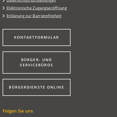
Datenschutz-Einstellungen
Elektronische Zugangseröffnung
Erklärung zur Barrierefreiheit
(ÖFFNET
KONTAKTFORMULAR
IN
EINEM
NEUEN
TAB)
BÜRGER- UND
(ÖFFNET
SERVICEBÜROS
IN
EINEM
NEUEN
TAB)
(ÖFFNET
BÜRGERDIENSTE ONLINE
IN
EINEM
NEUEN
TAB)
Folgen Sie uns