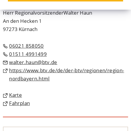
Herr
Regionalvorsitzender
Walter
Haun
An den Hecken 1
97273 Kürnach
06021 858050
01511 4991499
walter.haun
btv
de
https://www.btv.de/de/der-btv/regionen/region-
(Öffnet
nordbayern.html
in
einem
(Öffnet
Karte
neuen
in
(Öffnet
Fahrplan
Tab)
einem
in
neuen
einem
Tab)
neuen