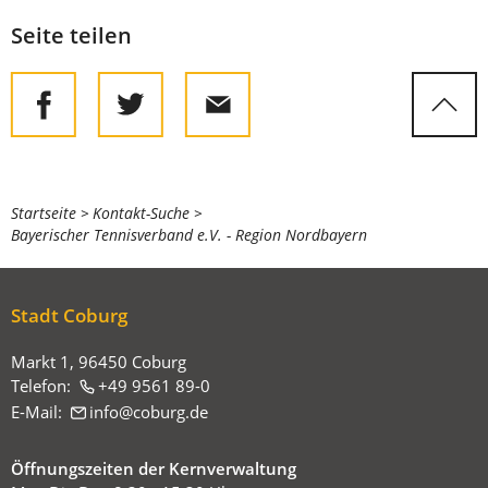
Seite teilen
Sie
Startseite
Kontakt-Suche
Bayerischer Tennisverband e.V. - Region Nordbayern
befinden
sich
hier:
Stadt Coburg
Markt 1, 96450 Coburg
Telefon:
+49 9561 89-0
E-Mail:
info
coburg
de
Öffnungszeiten der Kernverwaltung