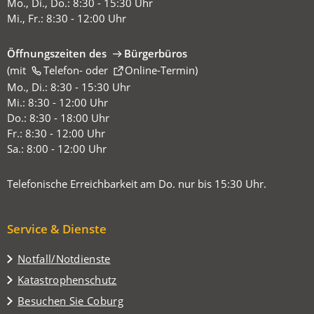
Mo., Di., Do.: 8:30 - 15:30 Uhr
Mi., Fr.: 8:30 - 12:00 Uhr
Öffnungszeiten des
Bürgerbüros
(mit
(Öffnet
Telefon-
oder
Online-Termin
)
in
Mo., Di.: 8:30 - 15:30 Uhr
einem
Mi.: 8:30 - 12:00 Uhr
neuen
Do.: 8:30 - 18:00 Uhr
Tab)
Fr.: 8:30 - 12:00 Uhr
Sa.: 8:00 - 12:00 Uhr
Telefonische Erreichbarkeit am Do. nur bis 15:30 Uhr.
Service & Dienste
Notfall/Notdienste
Katastrophenschutz
(Öffnet
Besuchen Sie Coburg