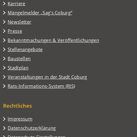
in
Karriere
einem
(Öffnet
Mängelmelder „Sag's Coburg“
neuen
in
Tab)
Newsletter
einem
Presse
neuen
Tab)
Bekanntmachungen & Veröffentlichungen
Stellenangebote
Baustellen
(Öffnet
Stadtplan
in
(Öffnet
Veranstaltungen in der Stadt Coburg
einem
in
(Öffnet
Rats-Informations-System (RIS)
neuen
einem
in
Tab)
neuen
einem
Tab)
Rechtliches
neuen
Tab)
Impressum
Datenschutzerklärung