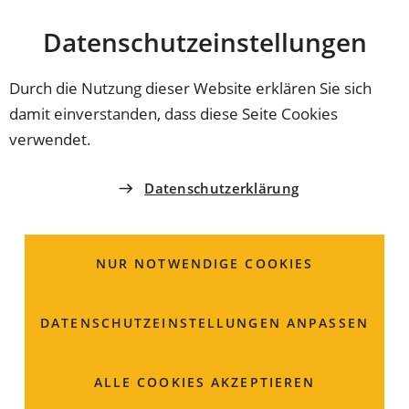
Stadt
INHALT ANSPRINGEN
Datenschutz­einstellungen
Coburg
Durch die Nutzung dieser Website erklären Sie sich
damit einverstanden, dass diese Seite Cookies
SPORTWEGWEISER
verwendet.
Bayerischer
Datenschutzerklärung
Tennisverband e.V.
Region Nordbayern
NUR NOTWENDIGE COOKIES
Der Bayerische Tennis-Verband e.V. zählt etwa 300.000
DATENSCHUTZ­EINSTELLUNGEN ANPASSEN
Mitglieder in 2.000 Vereinen. Damit ist er innerhalb des
Deutschen Tennis Bundes der mit Abstand größte
ALLE COOKIES AKZEPTIEREN
Landesverband.