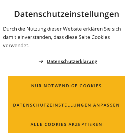
Stadt
INHALT ANSPRINGEN
Datenschutz­einstellungen
Coburg
Durch die Nutzung dieser Website erklären Sie sich
damit einverstanden, dass diese Seite Cookies
MORBUS BECHTEREW SELBSTHILFEGRUPPE
verwendet.
COBURG
Herr
Hans-Jürgen
Ihn
Datenschutzerklärung
Morbus Bechterew Selbsthilfegruppe Coburg
NUR NOTWENDIGE COOKIES
01512 3300319
DATENSCHUTZ­EINSTELLUNGEN ANPASSEN
ALLE COOKIES AKZEPTIEREN