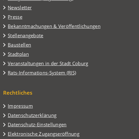
neuen
in
Tab)
Newsletter
einem
Presse
neuen
Tab)
Bekanntmachungen & Veröffentlichungen
Stellenangebote
Baustellen
(Öffnet
Stadtplan
in
(Öffnet
Veranstaltungen in der Stadt Coburg
einem
in
(Öffnet
Rats-Informations-System (RIS)
neuen
einem
in
Tab)
neuen
einem
Tab)
Rechtliches
neuen
Tab)
Impressum
Datenschutzerklärung
Datenschutz-Einstellungen
Elektronische Zugangseröffnung