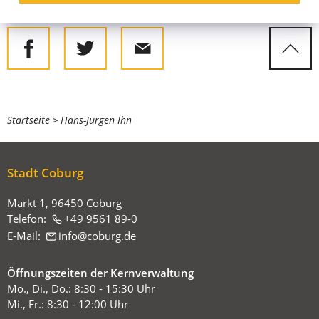
Seite teilen
Sie
Startseite
Hans-Jürgen Ihn
befinden
sich
Stadt Coburg
hier:
Markt 1, 96450 Coburg
Telefon:
+49 9561 89-0
E-Mail:
info
coburg
de
Öffnungszeiten der Kernverwaltung
Mo., Di., Do.: 8:30 - 15:30 Uhr
Mi., Fr.: 8:30 - 12:00 Uhr