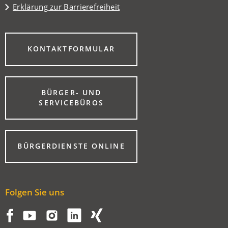
Erklärung zur Barrierefreiheit
(ÖFFNET
KONTAKTFORMULAR
IN
EINEM
NEUEN
TAB)
BÜRGER- UND
(ÖFFNET
SERVICEBÜROS
IN
EINEM
NEUEN
TAB)
(ÖFFNET
BÜRGERDIENSTE ONLINE
IN
EINEM
NEUEN
TAB)
Folgen Sie uns