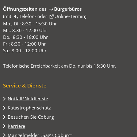
Öffnungszeiten des
Bürgerbüros
(mit
(Öffnet
Telefon-
oder
Online-Termin
)
in
Mo., Di.: 8:30 - 15:30 Uhr
einem
Mi.: 8:30 - 12:00 Uhr
neuen
Do.: 8:30 - 18:00 Uhr
Tab)
Fr.: 8:30 - 12:00 Uhr
Sa.: 8:00 - 12:00 Uhr
Telefonische Erreichbarkeit am Do. nur bis 15:30 Uhr.
Service & Dienste
Notfall/Notdienste
Katastrophenschutz
(Öffnet
Besuchen Sie Coburg
in
Karriere
einem
(Öffnet
Mängelmelder „Sag's Coburg“