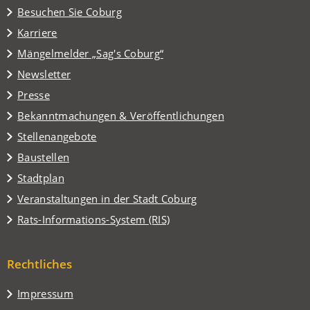
(Öffnet
Besuchen Sie Coburg
in
Karriere
einem
(Öffnet
Mängelmelder „Sag's Coburg“
neuen
in
Tab)
Newsletter
einem
Presse
neuen
Tab)
Bekanntmachungen & Veröffentlichungen
Stellenangebote
Baustellen
(Öffnet
Stadtplan
in
(Öffnet
Veranstaltungen in der Stadt Coburg
einem
in
(Öffnet
Rats-Informations-System (RIS)
neuen
einem
in
Tab)
neuen
einem
Tab)
Rechtliches
neuen
Tab)
Impressum