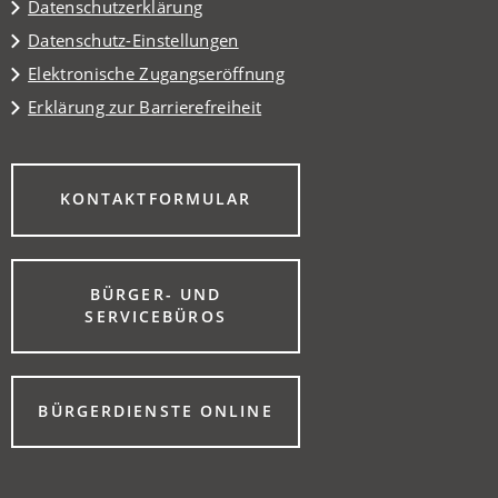
Datenschutzerklärung
Datenschutz-Einstellungen
Elektronische Zugangseröffnung
Erklärung zur Barrierefreiheit
(ÖFFNET
KONTAKTFORMULAR
IN
EINEM
NEUEN
TAB)
BÜRGER- UND
(ÖFFNET
SERVICEBÜROS
IN
EINEM
NEUEN
TAB)
(ÖFFNET
BÜRGERDIENSTE ONLINE
IN
EINEM
NEUEN