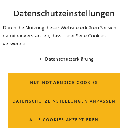
Stadt
INHALT ANSPRINGEN
Datenschutz­einstellungen
Coburg
Durch die Nutzung dieser Website erklären Sie sich
damit einverstanden, dass diese Seite Cookies
SELBSTHILFEGRUPPE
verwendet.
Blasen- und
Datenschutzerklärung
Prostatakrebs Coburg
NUR NOTWENDIGE COOKIES
Frau
Dolores
Liehr
09563 1401
DATENSCHUTZ­EINSTELLUNGEN ANPASSEN
0176 99094567
dolores.liehr
gmx
de
ALLE COOKIES AKZEPTIEREN