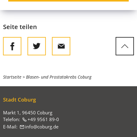
Seite teilen
Sie
Startseite
Blasen- und Prostatakrebs Coburg
befinden
sich
Stadt Coburg
hier:
Markt 1, 96450 Coburg
Telefon:
+49 9561 89-0
E-Mail:
info
coburg
de