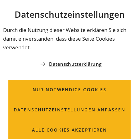
Stadt
INHALT ANSPRINGEN
Datenschutz­einstellungen
Coburg
Durch die Nutzung dieser Website erklären Sie sich
damit einverstanden, dass diese Seite Cookies
GYMNASIUM
verwendet.
Gymnasium Ernestinum
Datenschutzerklärung
Herr
Oberstudiendirektor Dr.
Bernd
Jakob
Untere Realschulstraße 2
NUR NOTWENDIGE COOKIES
96450 Coburg
DATENSCHUTZ­EINSTELLUNGEN ANPASSEN
09561 89-4400
09561 89-4444
ALLE COOKIES AKZEPTIEREN
sekretariat
ernestinum.coburg
de