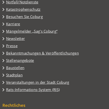
Notfall/Notdienste
Katastrophenschutz
(Öffnet
Besuchen Sie Coburg
in
Karriere
einem
(Öffnet
Mängelmelder „Sag's Coburg“
neuen
in
Tab)
Newsletter
einem
Presse
neuen
Tab)
Bekanntmachungen & Veröffentlichungen
Stellenangebote
Baustellen
(Öffnet
Stadtplan
in
(Öffnet
Veranstaltungen in der Stadt Coburg
einem
in
(Öffnet
Rats-Informations-System (RIS)
neuen
einem
in
Tab)
neuen
einem
Tab)
Rechtliches
neuen