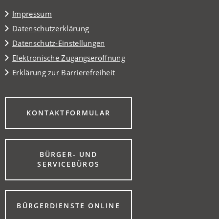
Tab)
Impressum
Datenschutzerklärung
Datenschutz-Einstellungen
Elektronische Zugangseröffnung
Erklärung zur Barrierefreiheit
(ÖFFNET
KONTAKTFORMULAR
IN
EINEM
NEUEN
TAB)
BÜRGER- UND
(ÖFFNET
SERVICEBÜROS
IN
EINEM
NEUEN
TAB)
(ÖFFNET
BÜRGERDIENSTE ONLINE
IN