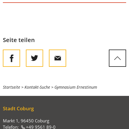
Seite teilen
Sie
Startseite
Kontakt-Suche
Gymnasium Ernestinum
befinden
sich
Stadt Coburg
hier:
Markt 1, 96450 Coburg
Telefon:
+49 9561 89-0