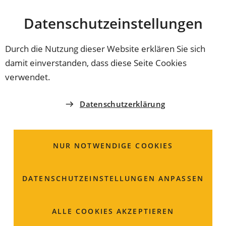
Stadt
INHALT ANSPRINGEN
Datenschutz­einstellungen
Coburg
Durch die Nutzung dieser Website erklären Sie sich
damit einverstanden, dass diese Seite Cookies
PRÄVENTIONSBÖRSE
verwendet.
EJOTT - Evangelische
Datenschutzerklärung
Jugend Coburg
NUR NOTWENDIGE COOKIES
Frau
Christin
Sperling
Hintere Kreuzgasse 7
DATENSCHUTZ­EINSTELLUNGEN ANPASSEN
96450 Coburg
09561 8532814
ALLE COOKIES AKZEPTIEREN