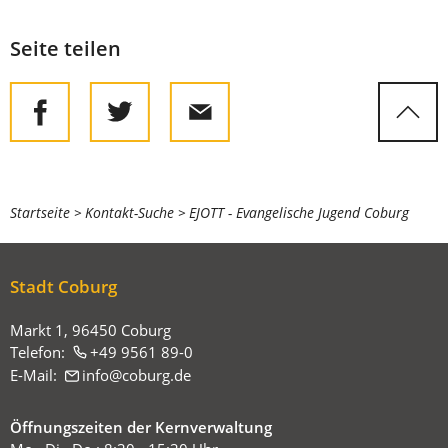
Seite teilen
Sie
Startseite
Kontakt-Suche
EJOTT - Evangelische Jugend Coburg
befinden
sich
Stadt Coburg
hier:
Markt 1, 96450 Coburg
Telefon:
+49 9561 89-0
E-Mail:
info
coburg
de
Öffnungszeiten der Kernverwaltung