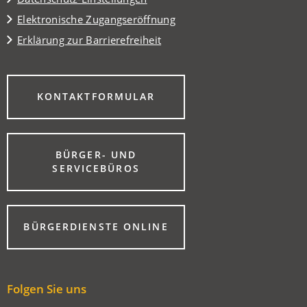
Elektronische Zugangseröffnung
Erklärung zur Barrierefreiheit
(ÖFFNET
KONTAKTFORMULAR
IN
EINEM
NEUEN
TAB)
BÜRGER- UND
(ÖFFNET
SERVICEBÜROS
IN
EINEM
NEUEN
TAB)
(ÖFFNET
BÜRGERDIENSTE ONLINE
IN
EINEM
NEUEN
TAB)
Folgen Sie uns