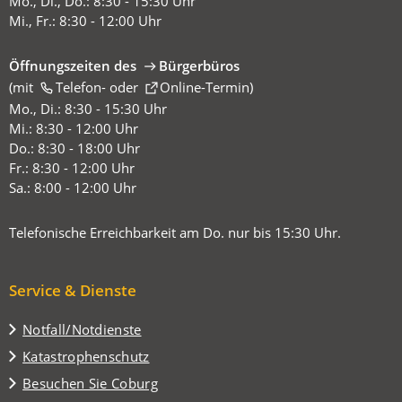
Mo., Di., Do.: 8:30 - 15:30 Uhr
Mi., Fr.: 8:30 - 12:00 Uhr
Öffnungszeiten des
Bürgerbüros
(mit
(Öffnet
Telefon-
oder
Online-Termin
)
in
Mo., Di.: 8:30 - 15:30 Uhr
einem
Mi.: 8:30 - 12:00 Uhr
neuen
Do.: 8:30 - 18:00 Uhr
Tab)
Fr.: 8:30 - 12:00 Uhr
Sa.: 8:00 - 12:00 Uhr
Telefonische Erreichbarkeit am Do. nur bis 15:30 Uhr.
Service & Dienste
Notfall/Notdienste
Katastrophenschutz
(Öffnet
Besuchen Sie Coburg