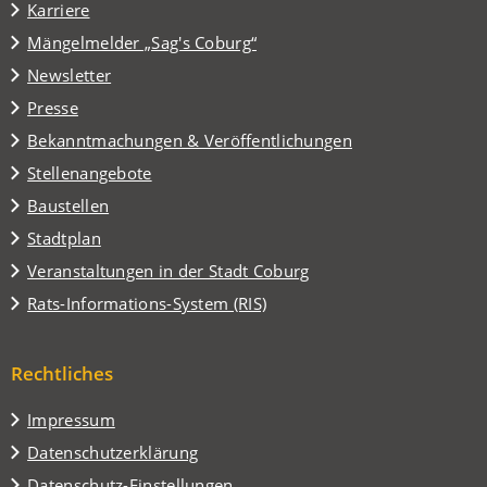
in
Karriere
einem
(Öffnet
Mängelmelder „Sag's Coburg“
neuen
in
Tab)
Newsletter
einem
Presse
neuen
Tab)
Bekanntmachungen & Veröffentlichungen
Stellenangebote
Baustellen
(Öffnet
Stadtplan
in
(Öffnet
Veranstaltungen in der Stadt Coburg
einem
in
(Öffnet
Rats-Informations-System (RIS)
neuen
einem
in
Tab)
neuen
einem
Tab)
Rechtliches
neuen
Tab)
Impressum
Datenschutzerklärung
Datenschutz-Einstellungen