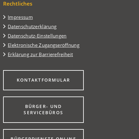
Tab)
Rechtliches
neuen
Tab)
Impressum
Datenschutzerklärung
Datenschutz-Einstellungen
Elektronische Zugangseröffnung
Erklärung zur Barrierefreiheit
(ÖFFNET
KONTAKTFORMULAR
IN
EINEM
NEUEN
TAB)
BÜRGER- UND
(ÖFFNET
SERVICEBÜROS
IN
EINEM
NEUEN
TAB)
(ÖFFNET
BÜRGERDIENSTE ONLINE