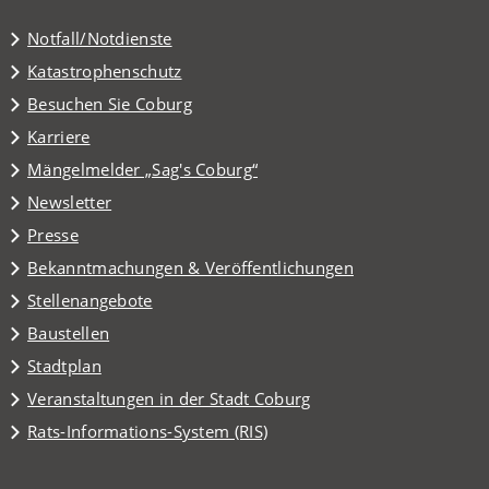
Notfall/Notdienste
Katastrophenschutz
(Öffnet
Besuchen Sie Coburg
in
Karriere
einem
(Öffnet
Mängelmelder „Sag's Coburg“
neuen
in
Tab)
Newsletter
einem
Presse
neuen
Tab)
Bekanntmachungen & Veröffentlichungen
Stellenangebote
Baustellen
(Öffnet
Stadtplan
in
(Öffnet
Veranstaltungen in der Stadt Coburg
einem
in
(Öffnet
Rats-Informations-System (RIS)
neuen
einem
in
Tab)
neuen
einem