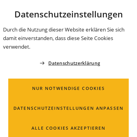
Stadt
INHALT ANSPRINGEN
Datenschutz­einstellungen
Coburg
Durch die Nutzung dieser Website erklären Sie sich
damit einverstanden, dass diese Seite Cookies
KONTAKT
verwendet.
Stadt Coburg
Datenschutzerklärung
Green Deal Coburg 2030
NUR NOTWENDIGE COOKIES
Frau
Katharina
Probst
Markt 1
DATENSCHUTZ­EINSTELLUNGEN ANPASSEN
96450 Coburg
ALLE COOKIES AKZEPTIEREN
09561 89-2015