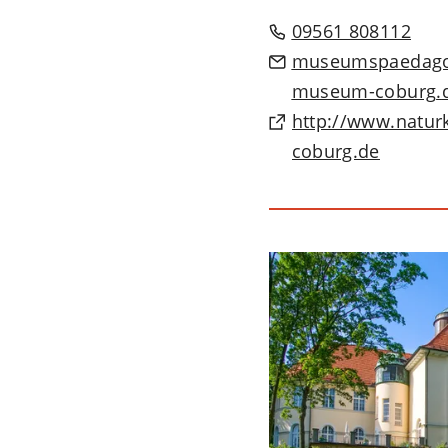
09561 808112
museumspaedago
museum-coburg
http://www.natu
(Öffnet
coburg.de
in
einem
neuen
Tab)