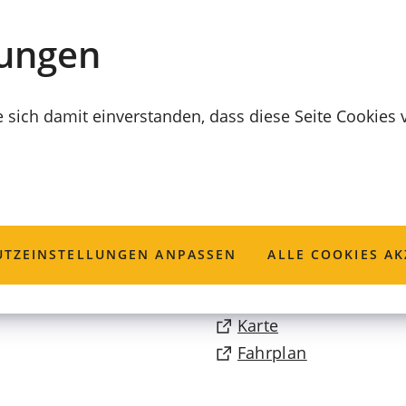
lungen
e sich damit einverstanden, dass diese Seite Cookies
Museum Coburg
TZ­EINSTELLUNGEN ANPASSEN
ALLE COOKIES AK
(Öffnet
Karte
in
(Öffnet
Fahrplan
einem
in