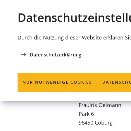
Stadt
INHALT ANSPRINGEN
Datenschutz­einstel
Coburg
Durch die Nutzung dieser Website erklären Si
Datenschutzerklärung
FERIENBÖRSE
Naturkunde-
NUR NOTWENDIGE COOKIES
DATENSCHU
Frau
Iris
Oelmann
Park 6
96450 Coburg