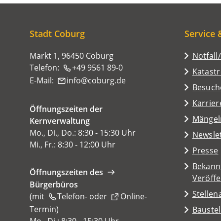
befinden
sich
hier:
Stadt Coburg
Service 
Markt 1, 96450 Coburg
Notfall
Telefon:
+49 9561 89-0
Katast
E-Mail:
info
coburg
de
(Öffnet
Besuch
in
Karrier
Öffnungszeiten der
einem
(Öffnet
Mängel
Kernverwaltung
neuen
in
Mo., Di., Do.: 8:30 - 15:30 Uhr
Tab)
Newsle
einem
Mi., Fr.: 8:30 - 12:00 Uhr
Presse
neuen
Tab)
Bekann
Öffnungszeiten des
Veröff
Bürgerbüros
Stelle
(mit
Telefon-
oder
Online-
Termin
(Öffnet
)
Baustel