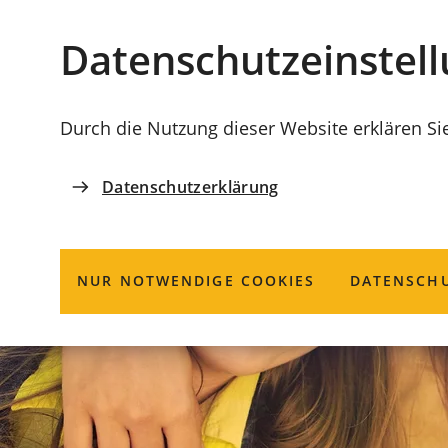
Stadt
INHALT ANSPRINGEN
Datenschutz­einstel
Coburg
Durch die Nutzung dieser Website erklären Si
Datenschutzerklärung
NUR NOTWENDIGE COOKIES
DATENSCHU