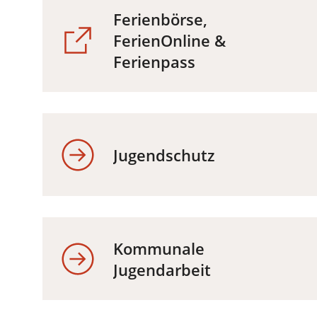
Ferienbörse,
FerienOnline &
(Öffnet
Ferienpass
in
einem
neuen
Tab)
(Öffnet
Jugendschutz
in
einem
neuen
Tab)
Kommunale
Jugendarbeit