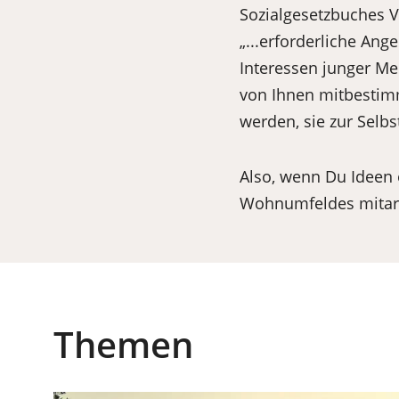
Sozialgesetzbuches VI
„...erforderliche Ang
Interessen junger M
von Ihnen mitbestim
werden, sie zur Selb
Also, wenn Du Ideen 
Wohnumfeldes mitarb
(Öffnet
in
einem
neuen
Tab)
Themen