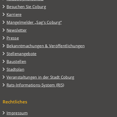
(Öffnet
Besuchen Sie Coburg
in
Karriere
einem
(Öffnet
Mängelmelder „Sag's Coburg“
neuen
in
Tab)
Newsletter
einem
Presse
neuen
Tab)
Bekanntmachungen & Veröffentlichungen
Stellenangebote
Baustellen
(Öffnet
Stadtplan
in
(Öffnet
Veranstaltungen in der Stadt Coburg
einem
in
(Öffnet
Rats-Informations-System (RIS)
neuen
einem
in
Tab)
neuen
einem
Tab)
Rechtliches
neuen
Tab)
Impressum