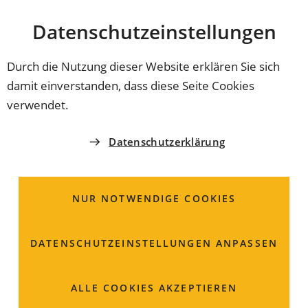
Stadt
INHALT ANSPRINGEN
Datenschutz­einstellungen
Coburg
Durch die Nutzung dieser Website erklären Sie sich
damit einverstanden, dass diese Seite Cookies
STÄDTEPARTNERSCHAFTEN
verwendet.
Gais - Italien
Datenschutzerklärung
Urkundlich wird Gais erstmals 985 erwähnt, doch ist
der Ort wesentlich älter. Erste Spuren einer Besiedlung
NUR NOTWENDIGE COOKIES
reichen in die prähistorische Zeit zurück. Der sonnig
gelegene Ort Gais im Tauferer Tal (Südtirol) bietet
neben Geschichte eine ganze Reihe von Attraktionen
DATENSCHUTZ­EINSTELLUNGEN ANPASSEN
und Urlaubsangeboten.
ALLE COOKIES AKZEPTIEREN