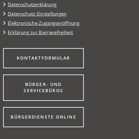
Datenschutzerklärung
Datenschutz-Einstellungen
Elektronische Zugangseröffnung
Erklärung zur Barrierefreiheit
(ÖFFNET
KONTAKTFORMULAR
IN
EINEM
NEUEN
TAB)
BÜRGER- UND
(ÖFFNET
SERVICEBÜROS
IN
EINEM
NEUEN
TAB)
(ÖFFNET
BÜRGERDIENSTE ONLINE
IN
EINEM
NEUEN