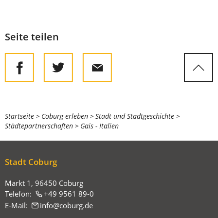
Seite teilen
Sie
Startseite
Coburg erleben
Stadt und Stadtgeschichte
Städtepartnerschaften
Gais - Italien
befinden
sich
hier:
Stadt Coburg
Markt 1, 96450 Coburg
Telefon:
+49 9561 89-0
E-Mail:
info
coburg
de