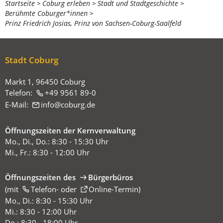
Sie
Startseite
Coburg erleben
Stadt und Stadtgeschichte
Berühmte Coburger*innen
befinden
Prinz Friedrich Josias, Prinz von Sachsen-Coburg-Saalfeld
sich
hier:
Stadt Coburg
Markt 1, 96450 Coburg
Telefon:
+49 9561 89-0
E-Mail:
info
coburg
de
Öffnungszeiten der Kernverwaltung
Mo., Di., Do.: 8:30 - 15:30 Uhr
Mi., Fr.: 8:30 - 12:00 Uhr
Öffnungszeiten des
Bürgerbüros
(mit
(Öffnet
Telefon-
oder
Online-Termin
)
in
Mo., Di.: 8:30 - 15:30 Uhr
einem
Mi.: 8:30 - 12:00 Uhr
neuen
Do.: 8:30 - 18:00 Uhr