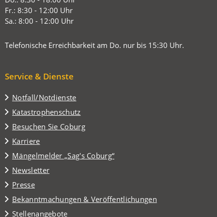
Tab)
Fr.: 8:30 - 12:00 Uhr
Sa.: 8:00 - 12:00 Uhr
Telefonische Erreichbarkeit am Do. nur bis 15:30 Uhr.
Service & Dienste
Notfall/Notdienste
Katastrophenschutz
(Öffnet
Besuchen Sie Coburg
in
Karriere
einem
(Öffnet
Mängelmelder „Sag's Coburg“
neuen
in
Tab)
Newsletter
einem
Presse
neuen
Tab)
Bekanntmachungen & Veröffentlichungen
Stellenangebote