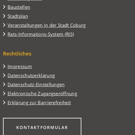
Baustellen
(Öffnet
Stadtplan
in
(Öffnet
Veranstaltungen in der Stadt Coburg
einem
in
(Öffnet
Rats-Informations-System (RIS)
neuen
einem
in
Tab)
neuen
einem
Tab)
Rechtliches
neuen
Tab)
Impressum
Datenschutzerklärung
Datenschutz-Einstellungen
Elektronische Zugangseröffnung
Erklärung zur Barrierefreiheit
(ÖFFNET
KONTAKTFORMULAR
IN