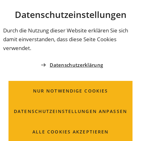
Stadt
INHALT ANSPRINGEN
Datenschutz­einstellungen
Coburg
Durch die Nutzung dieser Website erklären Sie sich
damit einverstanden, dass diese Seite Cookies
BERÜHMTE COBURGER
verwendet.
Prinz Friedrich Josias,
Datenschutzerklärung
Prinz von Sachsen-
Coburg-Saalfeld
NUR NOTWENDIGE COOKIES
DATENSCHUTZ­EINSTELLUNGEN ANPASSEN
ALLE COOKIES AKZEPTIEREN