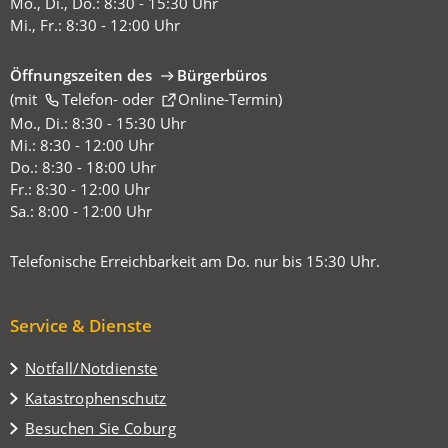
Mo., Di., Do.: 8:30 - 15:30 Uhr
Mi., Fr.: 8:30 - 12:00 Uhr
Öffnungszeiten des
Bürgerbüros
(mit
(Öffnet
Telefon-
oder
Online-Termin
)
in
Mo., Di.: 8:30 - 15:30 Uhr
einem
Mi.: 8:30 - 12:00 Uhr
neuen
Do.: 8:30 - 18:00 Uhr
Tab)
Fr.: 8:30 - 12:00 Uhr
Sa.: 8:00 - 12:00 Uhr
Telefonische Erreichbarkeit am Do. nur bis 15:30 Uhr.
Service & Dienste
Notfall/Notdienste
Katastrophenschutz
(Öffnet
Besuchen Sie Coburg