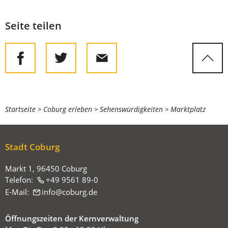
Seite teilen
Sie
Startseite
Coburg erleben
Sehenswürdigkeiten
Marktplatz
befinden
sich
Stadt Coburg
hier:
Markt 1, 96450 Coburg
Telefon:
+49 9561 89-0
E-Mail:
info
coburg
de
Öffnungszeiten der Kernverwaltung