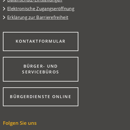
Elektronische Zugangseröffnung
Erklärung zur Barrierefreiheit
(ÖFFNET
KONTAKTFORMULAR
IN
EINEM
NEUEN
TAB)
BÜRGER- UND
(ÖFFNET
SERVICEBÜROS
IN
EINEM
NEUEN
TAB)
(ÖFFNET
BÜRGERDIENSTE ONLINE
IN
EINEM
NEUEN
TAB)
Folgen Sie uns