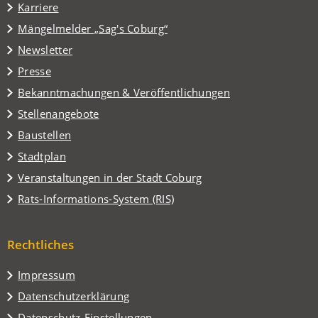
in
Karriere
einem
(Öffnet
Mängelmelder „Sag's Coburg“
neuen
in
Tab)
Newsletter
einem
Presse
neuen
Tab)
Bekanntmachungen & Veröffentlichungen
Stellenangebote
Baustellen
(Öffnet
Stadtplan
in
(Öffnet
Veranstaltungen in der Stadt Coburg
einem
in
(Öffnet
Rats-Informations-System (RIS)
neuen
einem
in
Tab)
neuen
einem
Tab)
Rechtliches
neuen
Tab)
Impressum
Datenschutzerklärung
Datenschutz-Einstellungen