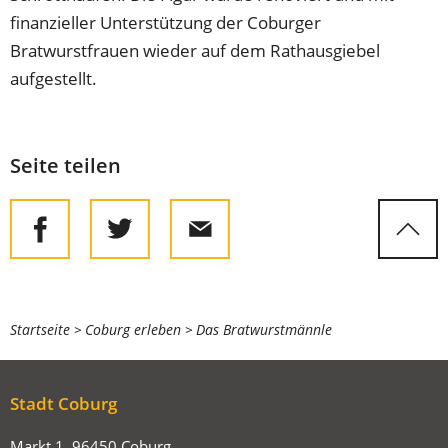
finanzieller Unterstützung der Coburger
Bratwurstfrauen wieder auf dem Rathausgiebel
aufgestellt.
Seite teilen
Sie
Startseite
Coburg erleben
Das Bratwurstmännle
befinden
sich
Stadt Coburg
hier:
Markt 1, 96450 Coburg