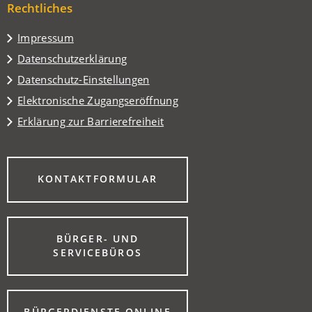
Tab)
Rechtliches
neuen
Tab)
Impressum
Datenschutzerklärung
Datenschutz-Einstellungen
Elektronische Zugangseröffnung
Erklärung zur Barrierefreiheit
(ÖFFNET
KONTAKTFORMULAR
IN
EINEM
NEUEN
TAB)
BÜRGER- UND
(ÖFFNET
SERVICEBÜROS
IN
EINEM
NEUEN
TAB)
(ÖFFNET
BÜRGERDIENSTE ONLINE