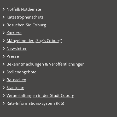
Notfall/Notdienste
Katastrophenschutz
(Öffnet
Besuchen Sie Coburg
in
Karriere
einem
(Öffnet
Mängelmelder „Sag's Coburg“
neuen
in
Tab)
Newsletter
einem
Presse
neuen
Tab)
Bekanntmachungen & Veröffentlichungen
Stellenangebote
Baustellen
(Öffnet
Stadtplan
in
(Öffnet
Veranstaltungen in der Stadt Coburg
einem
in
(Öffnet
Rats-Informations-System (RIS)
neuen
einem
in
Tab)
neuen
einem