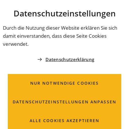
Stadt
INHALT ANSPRINGEN
Datenschutz­einstellungen
Coburg
Durch die Nutzung dieser Website erklären Sie sich
damit einverstanden, dass diese Seite Cookies
COUNTDOWN
verwendet.
Ungestört unter freiem
Datenschutzerklärung
Himmel
NUR NOTWENDIGE COOKIES
Im obersten Stockwerk gibt es viele Zugänge zur
Dachterrasse. Hier sollen Sie sich in der Pause auch
aufhalten können.
DATENSCHUTZ­EINSTELLUNGEN ANPASSEN
ALLE COOKIES AKZEPTIEREN