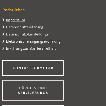
Tab)
neuen
einem
Tab)
Rechtliches
neuen
Tab)
Impressum
Datenschutzerklärung
Datenschutz-Einstellungen
Elektronische Zugangseröffnung
Erklärung zur Barrierefreiheit
(ÖFFNET
KONTAKTFORMULAR
IN
EINEM
NEUEN
TAB)
BÜRGER- UND
(ÖFFNET
SERVICEBÜROS
IN
EINEM