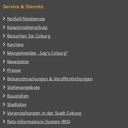
Service & Dienste
Notfall/Notdienste
Katastrophenschutz
(Öffnet
Besuchen Sie Coburg
in
Karriere
einem
(Öffnet
Mängelmelder „Sag's Coburg“
neuen
in
Tab)
Newsletter
einem
Presse
neuen
Tab)
Bekanntmachungen & Veröffentlichungen
Stellenangebote
Baustellen
(Öffnet
Stadtplan
in
(Öffnet
Veranstaltungen in der Stadt Coburg
einem
in
(Öffnet
Rats-Informations-System (RIS)
neuen
einem
in