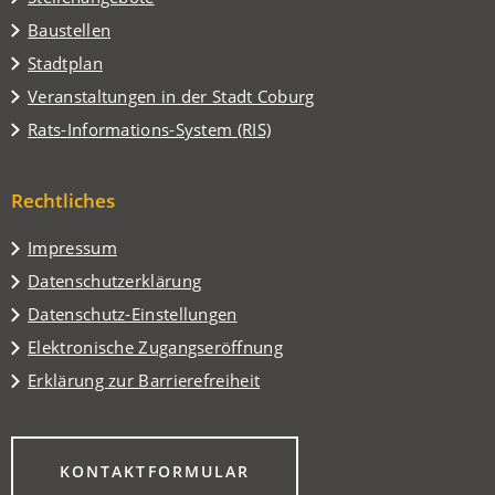
Baustellen
(Öffnet
Stadtplan
in
(Öffnet
Veranstaltungen in der Stadt Coburg
einem
in
(Öffnet
Rats-Informations-System (RIS)
neuen
einem
in
Tab)
neuen
einem
Tab)
Rechtliches
neuen
Tab)
Impressum
Datenschutzerklärung
Datenschutz-Einstellungen
Elektronische Zugangseröffnung
Erklärung zur Barrierefreiheit
(ÖFFNET
KONTAKTFORMULAR
IN