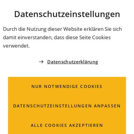
Stadt
INHALT ANSPRINGEN
Datenschutz­einstellungen
Coburg
Durch die Nutzung dieser Website erklären Sie sich
damit einverstanden, dass diese Seite Cookies
SPIELPLÄTZE IN COBURG
verwendet.
Spielplatz Schillerplatz
Datenschutzerklärung
liegt zwischen Ahorner Straße und Schillerplatz
NUR NOTWENDIGE COOKIES
DATENSCHUTZ­EINSTELLUNGEN ANPASSEN
ALLE COOKIES AKZEPTIEREN