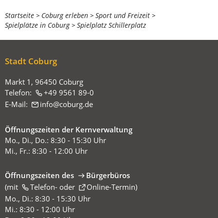
Sie
Startseite
Coburg erleben
Sport und Freizeit
Spielplätze in Coburg
Spielplatz Schillerplatz
befinden
sich
hier:
Stadt Coburg
Markt 1, 96450 Coburg
Telefon:
+49 9561 89-0
E-Mail:
info
coburg
de
Öffnungszeiten der Kernverwaltung
Mo., Di., Do.: 8:30 - 15:30 Uhr
Mi., Fr.: 8:30 - 12:00 Uhr
Öffnungszeiten des
Bürgerbüros
(mit
(Öffnet
Telefon-
oder
Online-Termin
)
in
Mo., Di.: 8:30 - 15:30 Uhr
einem
Mi.: 8:30 - 12:00 Uhr