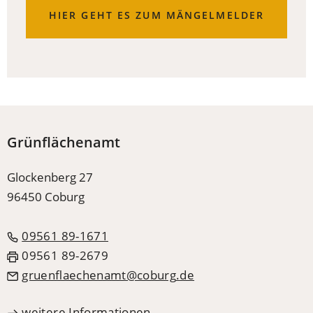
(ÖFFNET
HIER GEHT ES ZUM MÄNGELMELDER
IN
EINEM
NEUEN
TAB)
Grünflächenamt
Glockenberg 27
96450 Coburg
09561 89-1671
09561 89-2679
gruenflaechenamt
coburg
de
weitere Informationen