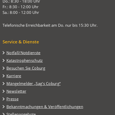
neuen
Do.: 8:30 - 18:00 Uhr
Tab)
Fr.: 8:30 - 12:00 Uhr
Sa.: 8:00 - 12:00 Uhr
Telefonische Erreichbarkeit am Do. nur bis 15:30 Uhr.
Service & Dienste
Notfall/Notdienste
Katastrophenschutz
(Öffnet
Besuchen Sie Coburg
in
Karriere
einem
(Öffnet
Mängelmelder „Sag's Coburg“
neuen
in
Tab)
Newsletter
einem
Presse
neuen
Tab)
Bekanntmachungen & Veröffentlichungen
Stellenangebote