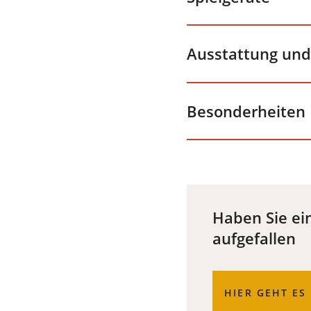
Ausstattung un
Besonderheiten
Haben Sie ein
aufgefallen
(ÖFFNET
HIER GEHT E
IN