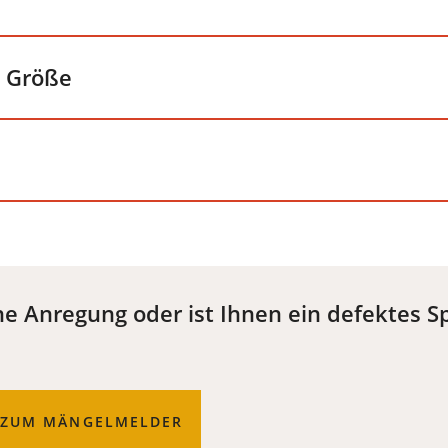
d Größe
e Anregung oder ist Ihnen ein defektes Sp
S ZUM MÄNGELMELDER