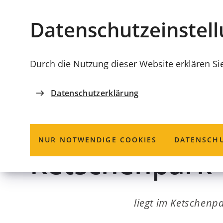
Stadt
INHALT ANSPRINGEN
Datenschutz­einstel
Coburg
Durch die Nutzung dieser Website erklären Si
Datenschutzerklärung
SPIELPLÄTZE IN COBURG
Spiel-und Bolz
NUR NOTWENDIGE COOKIES
DATENSCHU
Ketschenpark
liegt im Ketschenp