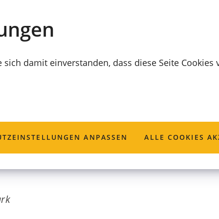
lungen
e sich damit einverstanden, dass diese Seite Cookies
platz in der Park
TZ­EINSTELLUNGEN ANPASSEN
ALLE COOKIES AK
ark