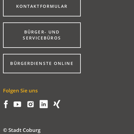
(ÖFFNET
KONTAKTFORMULAR
IN
EINEM
NEUEN
TAB)
BÜRGER- UND
(ÖFFNET
SERVICEBÜROS
IN
EINEM
NEUEN
TAB)
(ÖFFNET
BÜRGERDIENSTE ONLINE
IN
EINEM
NEUEN
TAB)
Folgen Sie uns
© Stadt Coburg