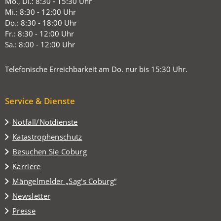
in
Mo., Di.: 8:30 - 15:30 Uhr
einem
Mi.: 8:30 - 12:00 Uhr
neuen
Do.: 8:30 - 18:00 Uhr
Tab)
Fr.: 8:30 - 12:00 Uhr
Sa.: 8:00 - 12:00 Uhr
Telefonische Erreichbarkeit am Do. nur bis 15:30 Uhr.
Service & Dienste
Notfall/Notdienste
Katastrophenschutz
(Öffnet
Besuchen Sie Coburg
in
Karriere
einem
(Öffnet
Mängelmelder „Sag's Coburg“
neuen
in
Tab)
Newsletter
einem
Presse
neuen