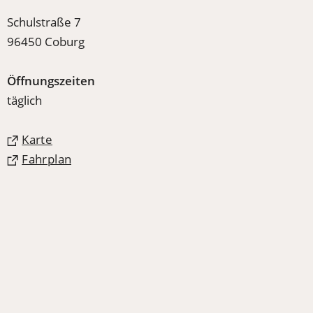
Schulstraße 7
96450 Coburg
Öffnungszeiten
täglich
(Öffnet
Karte
in
(Öffnet
Fahrplan
einem
in
neuen
einem
Tab)
neuen
Tab)