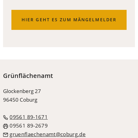
(ÖFFNET
HIER GEHT ES ZUM MÄNGELMELDER
IN
EINEM
NEUEN
TAB)
Grünflächenamt
Glockenberg 27
96450 Coburg
09561 89-1671
09561 89-2679
gruenflaechenamt
coburg
de