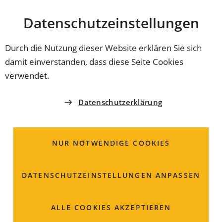
Stadt
INHALT ANSPRINGEN
Datenschutz­einstellungen
Coburg
Durch die Nutzung dieser Website erklären Sie sich
damit einverstanden, dass diese Seite Cookies
SPIELPLÄTZE IN COBURG
verwendet.
Spiel- und Bolzplatz
Datenschutzerklärung
Cortendorf
NUR NOTWENDIGE COOKIES
Großer, schön begrünter Spiel- und Bolzplatz zwischen
Fischersleite und Baumgartenweg
DATENSCHUTZ­EINSTELLUNGEN ANPASSEN
ALLE COOKIES AKZEPTIEREN