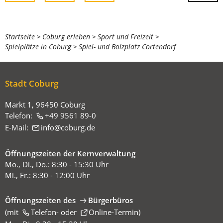
Sie
Startseite
Coburg erleben
Sport und Freizeit
Spielplätze in Coburg
Spiel- und Bolzplatz Cortendorf
befinden
sich
hier:
Stadt Coburg
Markt 1, 96450 Coburg
Telefon:
+49 9561 89-0
E-Mail:
info
coburg
de
Öffnungszeiten der Kernverwaltung
Mo., Di., Do.: 8:30 - 15:30 Uhr
Mi., Fr.: 8:30 - 12:00 Uhr
Öffnungszeiten des
Bürgerbüros
(mit
(Öffnet
Telefon-
oder
Online-Termin
)