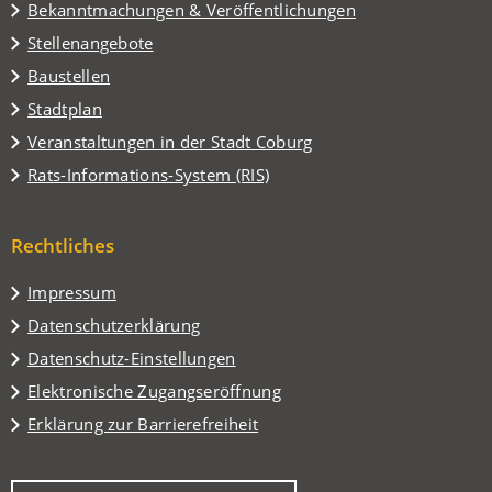
Tab)
Bekanntmachungen & Veröffentlichungen
Stellenangebote
Baustellen
(Öffnet
Stadtplan
in
(Öffnet
Veranstaltungen in der Stadt Coburg
einem
in
(Öffnet
Rats-Informations-System (RIS)
neuen
einem
in
Tab)
neuen
einem
Tab)
Rechtliches
neuen
Tab)
Impressum
Datenschutzerklärung
Datenschutz-Einstellungen
Elektronische Zugangseröffnung
Erklärung zur Barrierefreiheit