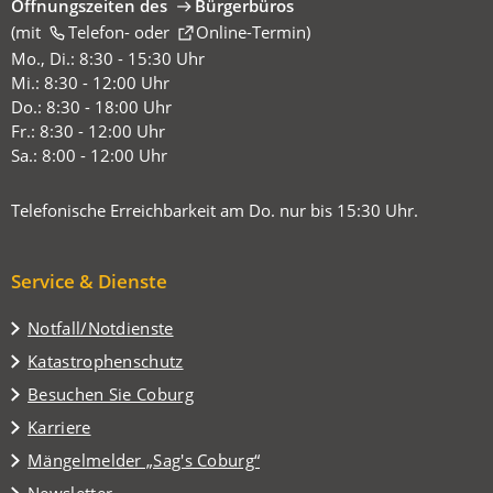
Öffnungszeiten des
Bürgerbüros
(mit
(Öffnet
Telefon-
oder
Online-Termin
)
in
Mo., Di.: 8:30 - 15:30 Uhr
einem
Mi.: 8:30 - 12:00 Uhr
neuen
Do.: 8:30 - 18:00 Uhr
Tab)
Fr.: 8:30 - 12:00 Uhr
Sa.: 8:00 - 12:00 Uhr
Telefonische Erreichbarkeit am Do. nur bis 15:30 Uhr.
Service & Dienste
Notfall/Notdienste
Katastrophenschutz
(Öffnet
Besuchen Sie Coburg
in
Karriere
einem
(Öffnet
Mängelmelder „Sag's Coburg“
neuen
in
Tab)