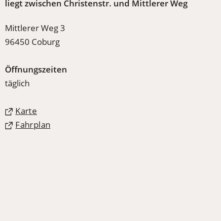
liegt zwischen Christenstr. und Mittlerer Weg
Mittlerer Weg 3
96450 Coburg
Öffnungszeiten
täglich
(Öffnet
Karte
in
(Öffnet
Fahrplan
einem
in
neuen
einem
Tab)
neuen
Tab)