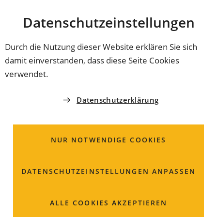
Stadt
INHALT ANSPRINGEN
Datenschutz­einstellungen
Coburg
Durch die Nutzung dieser Website erklären Sie sich
damit einverstanden, dass diese Seite Cookies
SPIELPLÄTZE IN COBURG
verwendet.
Spiel-und Bolzplatz
Datenschutzerklärung
Christenstraße
NUR NOTWENDIGE COOKIES
Großer Spiel- und Bolzplatz in Bertelsdorf an der
Christenstraße. Spiel- und Bolzplatz zwischen der
Christenstraße (38-44) und Mittlerer Weg.
DATENSCHUTZ­EINSTELLUNGEN ANPASSEN
ALLE COOKIES AKZEPTIEREN