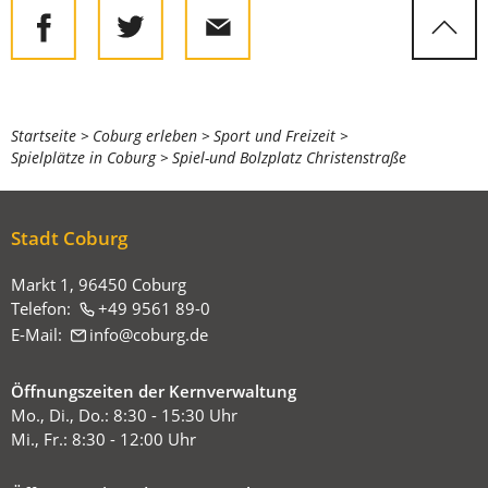
Sie
Startseite
Coburg erleben
Sport und Freizeit
Spielplätze in Coburg
Spiel-und Bolzplatz Christenstraße
befinden
sich
hier:
Stadt Coburg
Markt 1, 96450 Coburg
Telefon:
+49 9561 89-0
E-Mail:
info
coburg
de
Öffnungszeiten der Kernverwaltung
Mo., Di., Do.: 8:30 - 15:30 Uhr
Mi., Fr.: 8:30 - 12:00 Uhr