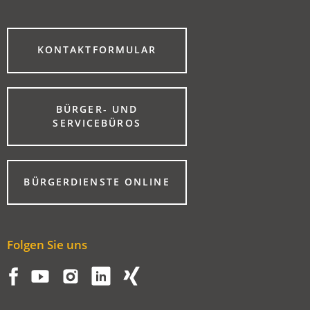
(ÖFFNET
KONTAKTFORMULAR
IN
EINEM
NEUEN
TAB)
BÜRGER- UND
(ÖFFNET
SERVICEBÜROS
IN
EINEM
NEUEN
TAB)
(ÖFFNET
BÜRGERDIENSTE ONLINE
IN
EINEM
NEUEN
TAB)
Folgen Sie uns