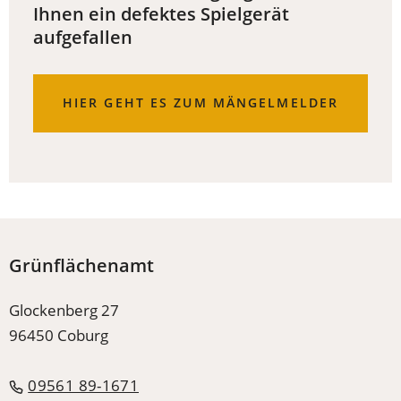
Ihnen ein defektes Spielgerät
aufgefallen
(ÖFFNET
HIER GEHT ES ZUM MÄNGELMELDER
IN
EINEM
NEUEN
TAB)
Grünflächenamt
Glockenberg 27
96450 Coburg
09561 89-1671