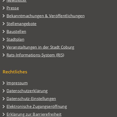
Newsletter
einem
Presse
neuen
Tab)
Bekanntmachungen & Veröffentlichungen
Stellenangebote
Baustellen
(Öffnet
Stadtplan
in
(Öffnet
Veranstaltungen in der Stadt Coburg
einem
in
(Öffnet
Rats-Informations-System (RIS)
neuen
einem
in
Tab)
neuen
einem
Tab)
Rechtliches
neuen
Tab)
Impressum
Datenschutzerklärung
Datenschutz-Einstellungen
Elektronische Zugangseröffnung
Erklärung zur Barrierefreiheit