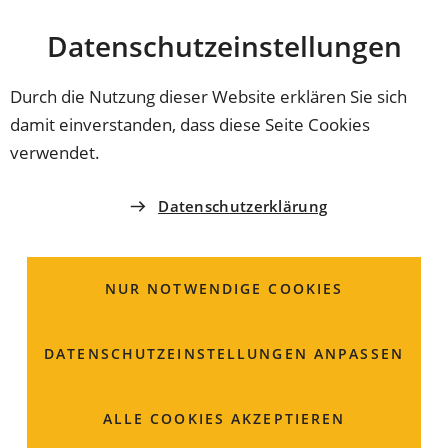
Stadt
INHALT ANSPRINGEN
Datenschutz­einstellungen
Coburg
Durch die Nutzung dieser Website erklären Sie sich
damit einverstanden, dass diese Seite Cookies
SPIELPLÄTZE IN COBURG
verwendet.
Generationen-Spielplatz
Datenschutzerklärung
Hofgarten Arkaden
NUR NOTWENDIGE COOKIES
Kleiner Spielplatz im Hofgarten ca. 130m oberhalb der
Arkaden im englischen Landschaftspark Hofgarten, ca.
130m oberhalb der Arkaden im englischen
DATENSCHUTZ­EINSTELLUNGEN ANPASSEN
Landschaftspark Hofgarten.
ALLE COOKIES AKZEPTIEREN