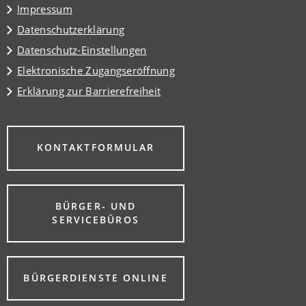
Impressum
Datenschutzerklärung
Datenschutz-Einstellungen
Elektronische Zugangseröffnung
Erklärung zur Barrierefreiheit
(ÖFFNET
KONTAKTFORMULAR
IN
EINEM
NEUEN
TAB)
BÜRGER- UND
(ÖFFNET
SERVICEBÜROS
IN
EINEM
NEUEN
TAB)
(ÖFFNET
BÜRGERDIENSTE ONLINE
IN
EINEM