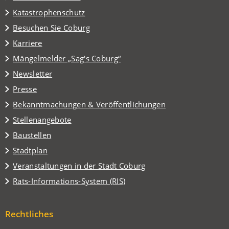
Katastrophenschutz
(Öffnet
Besuchen Sie Coburg
in
Karriere
einem
(Öffnet
Mängelmelder „Sag's Coburg“
neuen
in
Tab)
Newsletter
einem
Presse
neuen
Tab)
Bekanntmachungen & Veröffentlichungen
Stellenangebote
Baustellen
(Öffnet
Stadtplan
in
(Öffnet
Veranstaltungen in der Stadt Coburg
einem
in
(Öffnet
Rats-Informations-System (RIS)
neuen
einem
in
Tab)
neuen
einem
Tab)
Rechtliches
neuen
Tab)