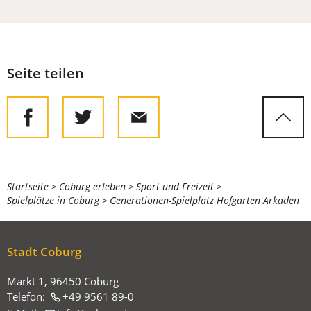
Seite teilen
Sie
Startseite
Coburg erleben
Sport und Freizeit
Spielplätze in Coburg
Generationen-Spielplatz Hofgarten Arkaden
befinden
sich
hier:
Stadt Coburg
Markt 1, 96450 Coburg
Telefon:
+49 9561 89-0