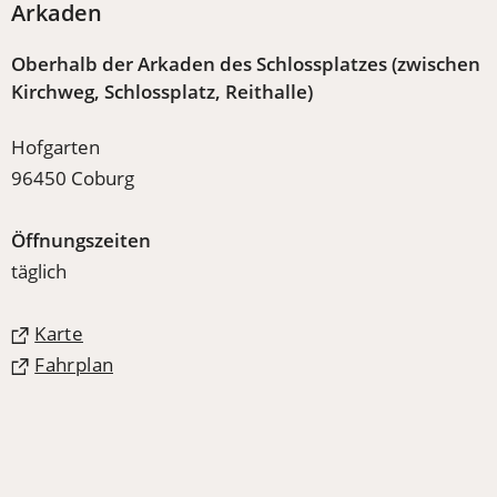
Arkaden
Oberhalb der Arkaden des Schlossplatzes (zwischen
Kirchweg, Schlossplatz, Reithalle)
Hofgarten
96450 Coburg
Öffnungszeiten
täglich
(Öffnet
Karte
in
(Öffnet
Fahrplan
einem
in
neuen
einem
Tab)
neuen
Tab)