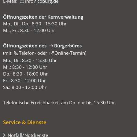
E-Mail:
info
coburg
de
Öffnungszeiten der Kernverwaltung
Mo., Di., Do.: 8:30 - 15:30 Uhr
Mi., Fr.: 8:30 - 12:00 Uhr
Öffnungszeiten des
Bürgerbüros
(mit
(Öffnet
Telefon-
oder
Online-Termin
)
in
Mo., Di.: 8:30 - 15:30 Uhr
einem
Mi.: 8:30 - 12:00 Uhr
neuen
Do.: 8:30 - 18:00 Uhr
Tab)
Fr.: 8:30 - 12:00 Uhr
Sa.: 8:00 - 12:00 Uhr
Telefonische Erreichbarkeit am Do. nur bis 15:30 Uhr.
Service & Dienste
Notfall/Notdienste