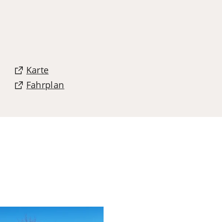
(Öffnet
Karte
in
(Öffnet
Fahrplan
einem
in
neuen
einem
Tab)
neuen
Tab)