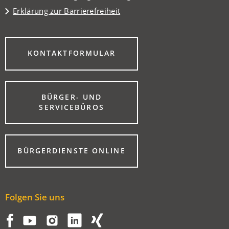
Erklärung zur Barrierefreiheit
(ÖFFNET
KONTAKTFORMULAR
IN
EINEM
NEUEN
TAB)
BÜRGER- UND
(ÖFFNET
SERVICEBÜROS
IN
EINEM
NEUEN
TAB)
(ÖFFNET
BÜRGERDIENSTE ONLINE
IN
EINEM
NEUEN
TAB)
Folgen Sie uns