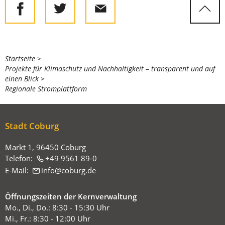
Sie
Startseite
Projekte für Klimaschutz und Nachhaltigkeit – transparent und auf
befinden
einen Blick
sich
Regionale Stromplattform
hier:
Stadt Coburg
Markt 1, 96450 Coburg
Telefon:
+49 9561 89-0
E-Mail:
info
coburg
de
Öffnungszeiten der Kernverwaltung
Mo., Di., Do.: 8:30 - 15:30 Uhr
Mi., Fr.: 8:30 - 12:00 Uhr