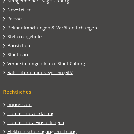
(Öffnet
Mängelmelder „Sag's Coburg“
neuen
in
Tab)
Newsletter
einem
Presse
neuen
Tab)
Bekanntmachungen & Veröffentlichungen
Stellenangebote
Baustellen
(Öffnet
Stadtplan
in
(Öffnet
Veranstaltungen in der Stadt Coburg
einem
in
(Öffnet
Rats-Informations-System (RIS)
neuen
einem
in
Tab)
neuen
einem
Tab)
Rechtliches
neuen
Tab)
Impressum
Datenschutzerklärung
Datenschutz-Einstellungen
Elektronische Zugangseröffnung