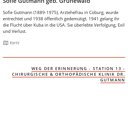
Sofie Gutmann geb. Grünewald
Sofie Gutmann (1889-1975), Arztehefrau in Coburg, wurde
entrechtet und 1938 öffentlich gedemütigt. 1941 gelang ihr
die Flucht über Kuba in die USA. Sie überlebte Verfolgung, Exil
und Verlust.
Die
Karte
Seite
enthält:
WEG DER ERINNERUNG - STATION 13 -
CHIRURGISCHE & ORTHOPÄDISCHE KLINIK DR.
(ÖFFNET
GUTMANN
IN
EINEM
NEUEN
TAB)