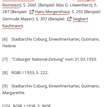
in
Reinstein
(Öffnet
); S. 266f. (Beispiel: Max G. Löwenherz); S.
einem
in
287 (Beispiel:
(Öffnet
Hans Morgenthau
); S. 292 (Beispiel:
neuen
einem
in
Gertrude Mayer); S. 307 (Beispiel:
Siegbert
Tab)
neuen
einem
Kaufmann
(Öffnet
).
Tab)
neuen
in
Tab)
einem
[6] Stadtarchiv Coburg, Einwohnerkartei, Gutmann,
neuen
Helene
Tab)
[7] "Coburger National-Zeitung" vom 31.03.1933.
[8] RGBl, I 1933, S. 222.
[9] Stadtarchiv Coburg, Einwohnerkartei, Gutmann,
Margarethe.
[10] RGBl, I 1938, S. 969f.