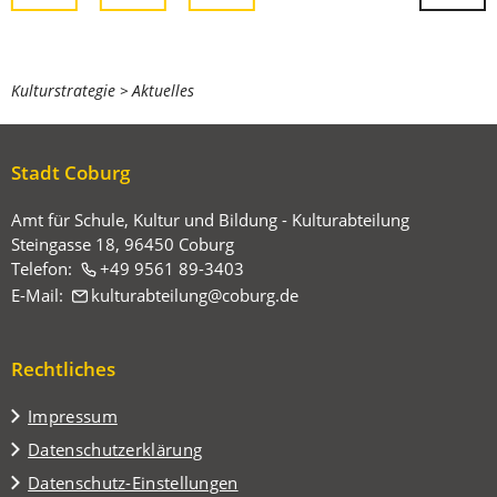
gewünschten
Seite
zu
springen.
Sie
Kulturstrategie
Aktuelles
befinden
sich
Stadt Coburg
hier:
Amt für Schule, Kultur und Bildung - Kulturabteilung
Steingasse 18, 96450 Coburg
Telefon:
+49 9561 89-3403
E-Mail:
kulturabteilung
coburg
de
Rechtliches
Impressum
Datenschutzerklärung
Datenschutz-Einstellungen