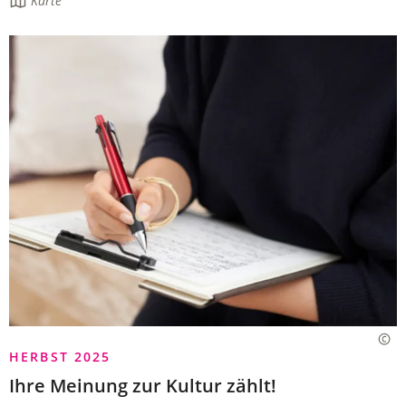
Die
Karte
Seite
enthält:
HERBST 2025
Ihre Meinung zur Kultur zählt!