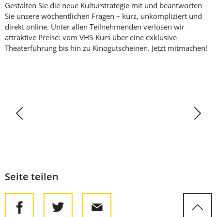
Gestalten Sie die neue Kulturstrategie mit und beantworten
Sie unsere wöchentlichen Fragen – kurz, unkompliziert und
direkt online. Unter allen Teilnehmenden verlosen wir
attraktive Preise: vom VHS-Kurs über eine exklusive
Theaterführung bis hin zu Kinogutscheinen. Jetzt mitmachen!
Seite
Vorherige
Ziehen
Nächste
Seite
Sie
den
Slider
oder
benutzen
Seite teilen
Sie
die
Pfeiltasten,
um
zur