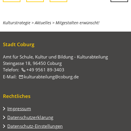
Sie
Kulturstrategie
Aktuelles
Mitgestalten erwünscht!
befinden
sich
Stadt Coburg
hier:
Amt für Schule, Kultur und Bildung - Kulturabteilung
Steingasse 18, 96450 Coburg
Telefon:
+49 9561 89-3403
E-Mail:
kulturabteilung
coburg
de
Rechtliches
Impressum
Datenschutzerklärung
Datenschutz-Einstellungen