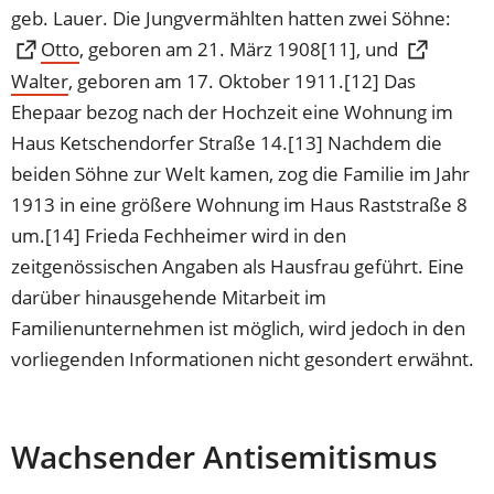
geb. Lauer. Die Jungvermählten hatten zwei Söhne:
(Öffnet
Otto
, geboren am 21. März 1908[11], und
in
Walter
(Öffnet
, geboren am 17. Oktober 1911.[12] Das
einem
in
Ehepaar bezog nach der Hochzeit eine Wohnung im
neuen
einem
Haus Ketschendorfer Straße 14.[13] Nachdem die
Tab)
neuen
beiden Söhne zur Welt kamen, zog die Familie im Jahr
Tab)
1913 in eine größere Wohnung im Haus Raststraße 8
um.[14] Frieda Fechheimer wird in den
zeitgenössischen Angaben als Hausfrau geführt. Eine
darüber hinausgehende Mitarbeit im
Familienunternehmen ist möglich, wird jedoch in den
vorliegenden Informationen nicht gesondert erwähnt.
Wachsender Antisemitismus