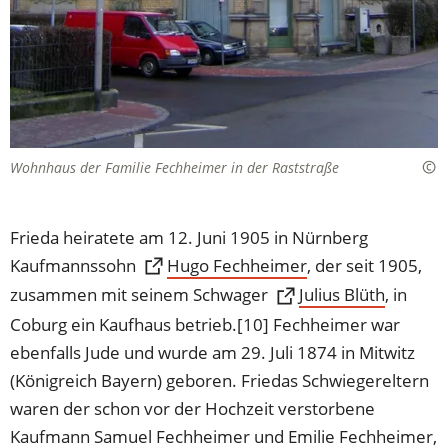
Wohnhaus der Familie Fechheimer in der Raststraße
Frieda heiratete am 12. Juni 1905 in Nürnberg
Kaufmannssohn
(Öffnet
Hugo Fechheimer
, der seit 1905,
in
zusammen mit seinem Schwager
(Öffnet
Julius Blüth
, in
einem
in
Coburg ein Kaufhaus betrieb.[10] Fechheimer war
neuen
einem
ebenfalls Jude und wurde am 29. Juli 1874 in Mitwitz
Tab)
neuen
(Königreich Bayern) geboren. Friedas Schwiegereltern
Tab)
waren der schon vor der Hochzeit verstorbene
Kaufmann Samuel Fechheimer und Emilie Fechheimer,