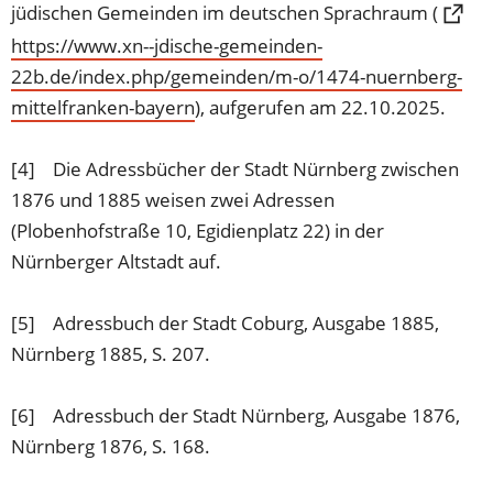
jüdischen Gemeinden im deutschen Sprachraum (
https://www.xn--jdische-gemeinden-
22b.de/index.php/gemeinden/m-o/1474-nuernberg-
mittelfranken-bayern
(Öffnet
), aufgerufen am 22.10.2025.
in
einem
[4] Die Adressbücher der Stadt Nürnberg zwischen
neuen
1876 und 1885 weisen zwei Adressen
Tab)
(Plobenhofstraße 10, Egidienplatz 22) in der
Nürnberger Altstadt auf.
[5] Adressbuch der Stadt Coburg, Ausgabe 1885,
Nürnberg 1885, S. 207.
[6] Adressbuch der Stadt Nürnberg, Ausgabe 1876,
Nürnberg 1876, S. 168.