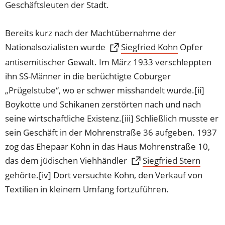
einem
einem
Geschäftsleuten der Stadt.
neuen
neuen
Tab)
Tab)
Bereits kurz nach der Machtübernahme der
Nationalsozialisten wurde
(Öffnet
Siegfried Kohn
Opfer
in
antisemitischer Gewalt. Im März 1933 verschleppten
einem
ihn SS-Männer in die berüchtigte Coburger
neuen
„Prügelstube“, wo er schwer misshandelt wurde.[ii]
Tab)
Boykotte und Schikanen zerstörten nach und nach
seine wirtschaftliche Existenz.[iii] Schließlich musste er
sein Geschäft in der Mohrenstraße 36 aufgeben. 1937
zog das Ehepaar Kohn in das Haus Mohrenstraße 10,
das dem jüdischen Viehhändler
(Öffnet
Siegfried Stern
in
gehörte.[iv] Dort versuchte Kohn, den Verkauf von
einem
Textilien in kleinem Umfang fortzuführen.
neuen
Tab)