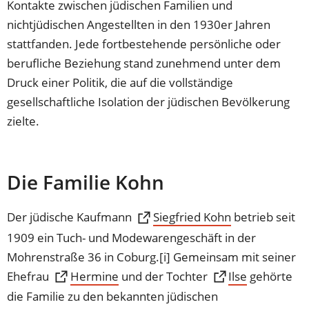
Kontakte zwischen jüdischen Familien und
nichtjüdischen Angestellten in den 1930er Jahren
stattfanden. Jede fortbestehende persönliche oder
berufliche Beziehung stand zunehmend unter dem
Druck einer Politik, die auf die vollständige
gesellschaftliche Isolation der jüdischen Bevölkerung
zielte.
Die Familie Kohn
Der jüdische Kaufmann
(Öffnet
Siegfried Kohn
betrieb seit
in
1909 ein Tuch- und Modewarengeschäft in der
einem
Mohrenstraße 36 in Coburg.[i] Gemeinsam mit seiner
neuen
Ehefrau
(Öffnet
(Öffnet
Hermine
und der Tochter
Ilse
gehörte
Tab)
in
in
die Familie zu den bekannten jüdischen