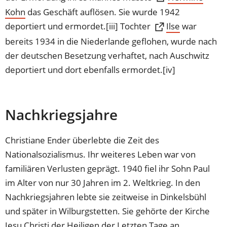
Kohn
(Öffnet
das Geschäft auflösen. Sie wurde 1942
in
deportiert und ermordet.[iii] Tochter
(Öffnet
Ilse
war
einem
in
bereits 1934 in die Niederlande geflohen, wurde nach
neuen
einem
der deutschen Besetzung verhaftet, nach Auschwitz
Tab)
neuen
deportiert und dort ebenfalls ermordet.[iv]
Tab)
Nachkriegsjahre
Christiane Ender überlebte die Zeit des
Nationalsozialismus. Ihr weiteres Leben war von
familiären Verlusten geprägt. 1940 fiel ihr Sohn Paul
im Alter von nur 30 Jahren im 2. Weltkrieg. In den
Nachkriegsjahren lebte sie zeitweise in Dinkelsbühl
und später in Wilburgstetten. Sie gehörte der Kirche
Jesu Christi der Heiligen der Letzten Tage an.