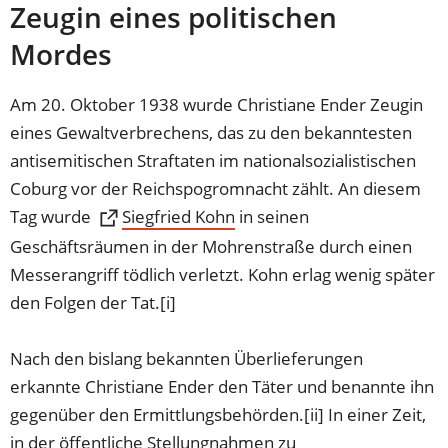
Zeugin eines politischen
Mordes
Am 20. Oktober 1938 wurde Christiane Ender Zeugin
eines Gewaltverbrechens, das zu den bekanntesten
antisemitischen Straftaten im nationalsozialistischen
Coburg vor der Reichspogromnacht zählt. An diesem
Tag wurde
(Öffnet
Siegfried Kohn
in seinen
in
Geschäftsräumen in der Mohrenstraße durch einen
einem
Messerangriff tödlich verletzt. Kohn erlag wenig später
neuen
den Folgen der Tat.[i]
Tab)
Nach den bislang bekannten Überlieferungen
erkannte Christiane Ender den Täter und benannte ihn
gegenüber den Ermittlungsbehörden.[ii] In einer Zeit,
in der öffentliche Stellungnahmen zu