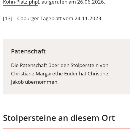
Kohn-Platz.php
(Öffnet
), aufgerufen am 26.06.2026.
in
einem
[13] Coburger Tageblatt vom 24.11.2023.
neuen
Tab)
Patenschaft
Die Patenschaft über den Stolperstein von
Christiane Margarethe Ender hat Christine
Jakob übernommen.
Stolpersteine an diesem Ort