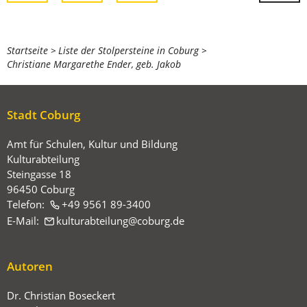
Sie
Startseite
Liste der Stolpersteine in Coburg
Christiane Margarethe Ender, geb. Jakob
befinden
sich
hier:
Stadt Coburg
Amt für Schulen, Kultur und Bildung
Kulturabteilung
Steingasse 18
96450 Coburg
Telefon:
+49 9561 89-3400
E-Mail:
kulturabteilung
coburg
de
Autoren
Dr. Christian Boseckert