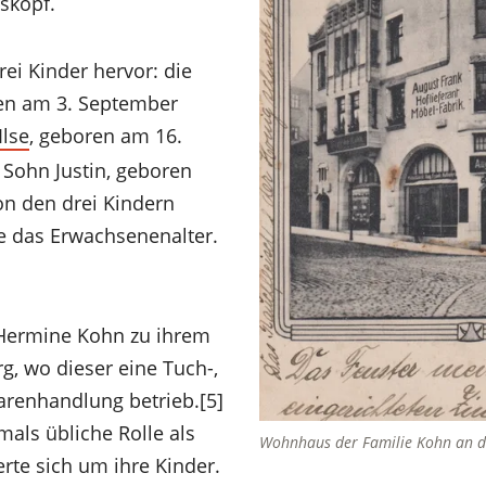
dskopf.
ei Kinder hervor: die
ren am 3. September
Ilse
, geboren am 16.
 Sohn Justin, geboren
on den drei Kindern
lse das Erwachsenenalter.
 Hermine Kohn zu ihrem
, wo dieser eine Tuch-,
enhandlung betrieb.[5]
als übliche Rolle als
Wohnhaus der Familie Kohn an 
te sich um ihre Kinder.