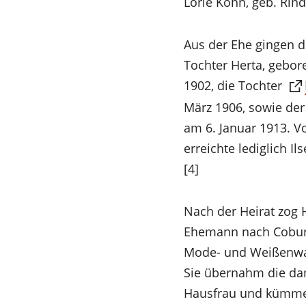
Tab)
Lorie Kohn, geb. Rin
Aus der Ehe gingen dr
Tochter Herta, gebo
(Öffnet
1902, die Tochter
in
März 1906, sowie der
einem
am 6. Januar 1913. V
neuen
erreichte lediglich I
Tab)
[4]
Nach der Heirat zog
Ehemann nach Coburg
Mode- und Weißenwar
Sie übernahm die dam
Hausfrau und kümmer