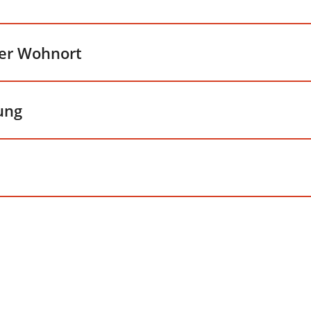
iger Wohnort
ung