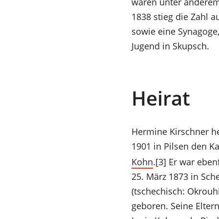
waren unter anderem a
1838 stieg die Zahl a
sowie eine Synagoge,
Jugend in Skupsch.
Heirat
Hermine Kirschner he
1901 in Pilsen den 
(Öffnet
Kohn
.[3] Er war ebe
in
25. März 1873 in Sch
einem
(tschechisch: Okrou
neuen
geboren. Seine Elter