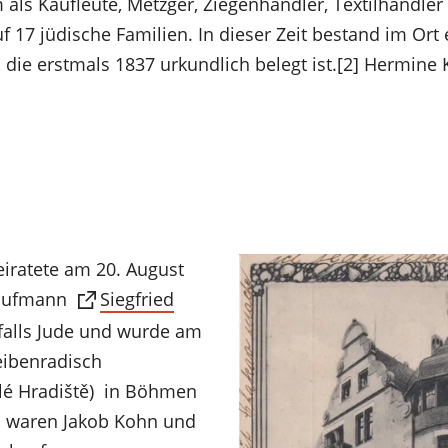
ls Kaufleute, Metzger, Ziegenhändler, Textilhändler 
uf 17 jüdische Familien. In dieser Zeit bestand im Ort
 die erstmals 1837 urkundlich belegt ist.[2] Hermine 
iratete am 20. August
Kaufmann
Siegfried
nfalls Jude und wurde am
eibenradisch
hlé Hradiště) in Böhmen
n waren Jakob Kohn und