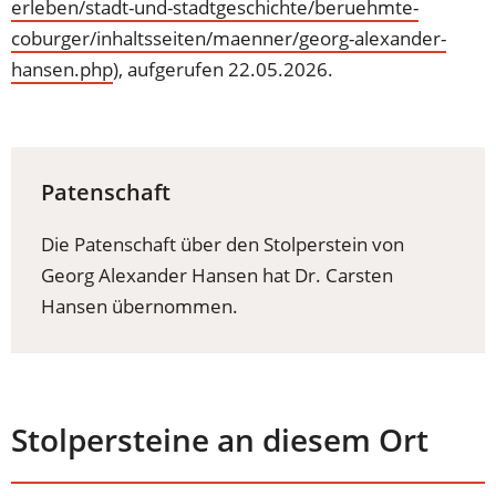
erleben/stadt-und-stadtgeschichte/beruehmte-
coburger/inhaltsseiten/maenner/georg-alexander-
hansen.php
(Öffnet
), aufgerufen 22.05.2026.
in
einem
neuen
Patenschaft
Tab)
Die Patenschaft über den Stolperstein von
Georg Alexander Hansen hat Dr. Carsten
Hansen übernommen.
Stolpersteine an diesem Ort