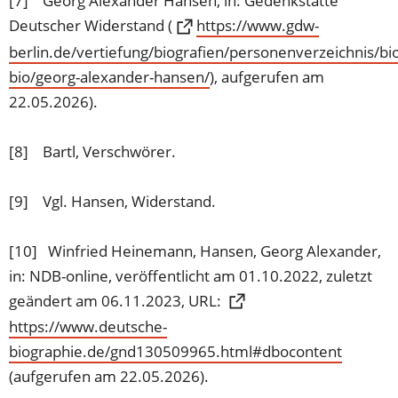
[7] Georg Alexander Hansen, in: Gedenkstätte
Deutscher Widerstand (
https://www.gdw-
berlin.de/vertiefung/biografien/personenverzeichnis/bio
bio/georg-alexander-hansen/
(Öffnet
), aufgerufen am
in
22.05.2026).
einem
neuen
[8] Bartl, Verschwörer.
Tab)
[9] Vgl. Hansen, Widerstand.
[10] Winfried Heinemann, Hansen, Georg Alexander,
in: NDB-online, veröffentlicht am 01.10.2022, zuletzt
geändert am 06.11.2023, URL:
https://www.deutsche-
biographie.de/gnd130509965.html#dbocontent
(Öffnet
in
(aufgerufen am 22.05.2026).