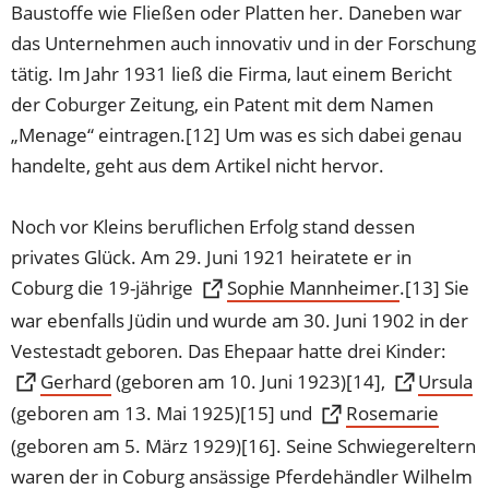
Baustoffe wie Fließen oder Platten her. Daneben war
das Unternehmen auch innovativ und in der Forschung
tätig. Im Jahr 1931 ließ die Firma, laut einem Bericht
der Coburger Zeitung, ein Patent mit dem Namen
„Menage“ eintragen.[12] Um was es sich dabei genau
handelte, geht aus dem Artikel nicht hervor.
Noch vor Kleins beruflichen Erfolg stand dessen
privates Glück. Am 29. Juni 1921 heiratete er in
Coburg die 19-jährige
(Öffnet
Sophie Mannheimer
.[13] Sie
in
war ebenfalls Jüdin und wurde am 30. Juni 1902 in der
einem
Vestestadt geboren. Das Ehepaar hatte drei Kinder:
neuen
(Öffnet
(Öffnet
Gerhard
(geboren am 10. Juni 1923)[14],
Ursula
Tab)
in
in
(geboren am 13. Mai 1925)[15] und
(Öffnet
Rosemarie
einem
einem
in
(geboren am 5. März 1929)[16]. Seine Schwiegereltern
neuen
neuen
einem
waren der in Coburg ansässige Pferdehändler Wilhelm