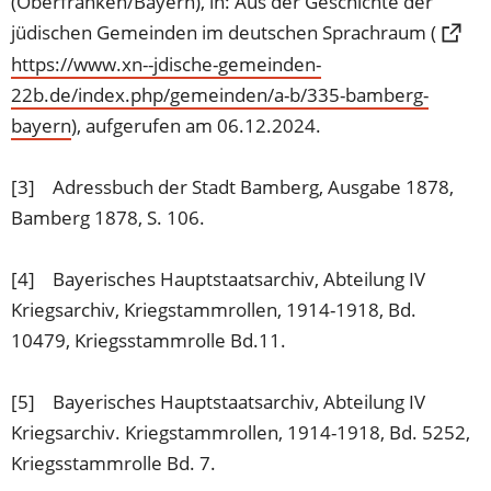
(Oberfranken/Bayern), in: Aus der Geschichte der
jüdischen Gemeinden im deutschen Sprachraum (
https://www.xn--jdische-gemeinden-
22b.de/index.php/gemeinden/a-b/335-bamberg-
bayern
(Öffnet
), aufgerufen am 06.12.2024.
in
einem
[3] Adressbuch der Stadt Bamberg, Ausgabe 1878,
neuen
Bamberg 1878, S. 106.
Tab)
[4] Bayerisches Hauptstaatsarchiv, Abteilung IV
Kriegsarchiv, Kriegstammrollen, 1914-1918, Bd.
10479, Kriegsstammrolle Bd.11.
[5] Bayerisches Hauptstaatsarchiv, Abteilung IV
Kriegsarchiv. Kriegstammrollen, 1914-1918, Bd. 5252,
Kriegsstammrolle Bd. 7.