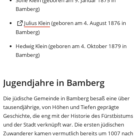
Sofie Klein (geboren am 9. Januar 1875 in
Bamberg)
(Öffnet
Julius Klein
(geboren am 4. August 1876 in
in
Bamberg)
einem
Hedwig Klein (geboren am 4. Oktober 1879 in
neuen
Bamberg)
Tab)
Jugendjahre in Bamberg
Die jüdische Gemeinde in Bamberg besaß eine über
tausendjährige, von Höhen und Tiefen geprägte
Geschichte, die eng mit der Historie des Fürstbistums
und der Stadt verknüpft war. Die ersten jüdischen
Zuwanderer kamen vermutlich bereits um 1007 nach