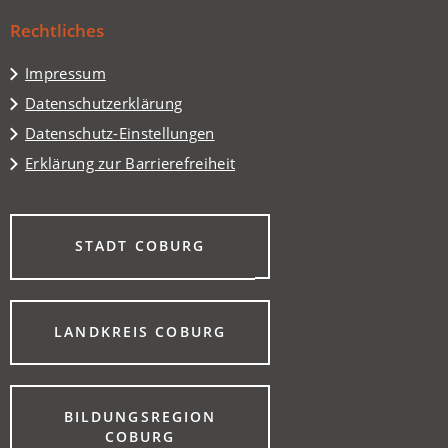
Tab)
einem
Rechtliches
neuen
Tab)
Impressum
Datenschutzerklärung
Datenschutz-Einstellungen
Erklärung zur Barrierefreiheit
(ÖFFNET
STADT COBURG
IN
EINEM
NEUEN
TAB)
(ÖFFNET
LANDKREIS COBURG
IN
EINEM
NEUEN
TAB)
BILDUNGSREGION
(ÖFFNET
COBURG