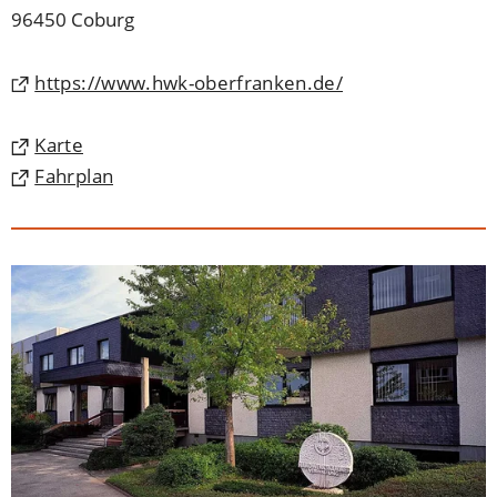
96450 Coburg
(Öffnet
https://www.hwk-oberfranken.de/
in
einem
(Öffnet
Karte
neuen
in
(Öffnet
Fahrplan
Tab)
einem
in
neuen
einem
Tab)
neuen
Tab)