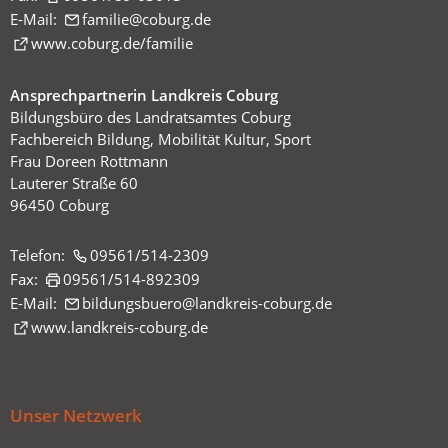
E-Mail:
familie
coburg
de
(Öffnet
www.coburg.de/familie
in
einem
Ansprechpartnerin Landkreis Coburg
neuen
Bildungsbüro des Landratsamtes Coburg
Tab)
Fachbereich Bildung, Mobilität Kultur, Sport
Frau Doreen Rottmann
Lauterer Straße 60
96450 Coburg
Telefon:
09561/514-2309
Fax:
09561/514-892309
E-Mail:
bildungsbuero
landkreis-coburg
de
(Öffnet
www.landkreis-coburg.de
in
einem
neuen
Unser Netzwerk
Tab)