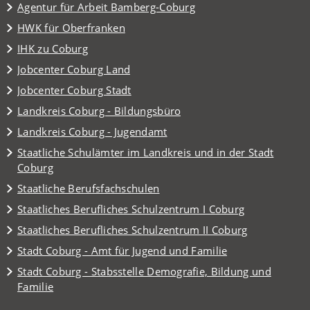
(Öffnet
Agentur für Arbeit Bamberg-Coburg
in
(Öffnet
HWK für Oberfranken
einem
in
(Öffnet
IHK zu Coburg
neuen
einem
in
Tab)
(Öffnet
Jobcenter Coburg Land
neuen
einem
in
Tab)
(Öffnet
Jobcenter Coburg Stadt
neuen
einem
in
Tab)
(Öffnet
Landkreis Coburg - Bildungsbüro
neuen
einem
in
Tab)
(Öffnet
Landkreis Coburg - Jugendamt
neuen
einem
in
Tab)
Staatliche Schulämter im Landkreis und in der Stadt
neuen
einem
(Öffnet
Coburg
Tab)
neuen
in
(Öffnet
Staatliche Berufsfachschulen
Tab)
einem
in
(Öffnet
Staatliches Berufliches Schulzentrum I Coburg
neuen
einem
in
Tab)
(Öffnet
Staatliches Berufliches Schulzentrum II Coburg
neuen
einem
in
Tab)
(Öffnet
Stadt Coburg - Amt für Jugend und Familie
neuen
einem
in
Tab)
Stadt Coburg - Stabsstelle Demografie, Bildung und
neuen
einem
(Öffnet
Familie
Tab)
neuen
in