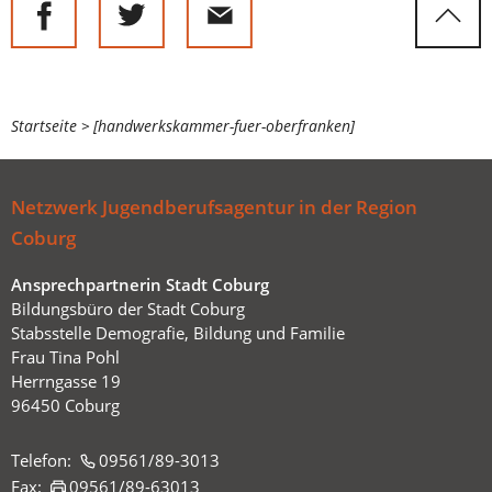
Sie
Startseite
[handwerkskammer-fuer-oberfranken]
befinden
sich
Netzwerk Jugendberufsagentur in der Region
hier:
Coburg
Ansprechpartnerin Stadt Coburg
Bildungsbüro der Stadt Coburg
Stabsstelle Demografie, Bildung und Familie
Frau Tina Pohl
Herrngasse 19
96450 Coburg
Telefon:
09561/89-3013
Fax:
09561/89-63013