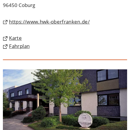
96450 Coburg
(Öffnet
https://www.hwk-oberfranken.de/
in
einem
(Öffnet
Karte
neuen
in
(Öffnet
Fahrplan
Tab)
einem
in
neuen
einem
Tab)
neuen
Tab)