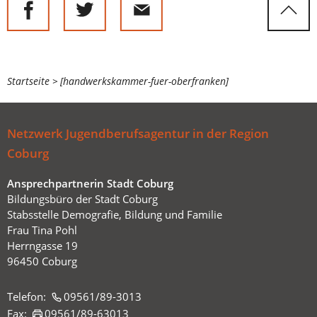
Sie
Startseite
[handwerkskammer-fuer-oberfranken]
befinden
sich
Netzwerk Jugendberufsagentur in der Region
hier:
Coburg
Ansprechpartnerin Stadt Coburg
Bildungsbüro der Stadt Coburg
Stabsstelle Demografie, Bildung und Familie
Frau Tina Pohl
Herrngasse 19
96450 Coburg
Telefon:
09561/89-3013
Fax:
09561/89-63013