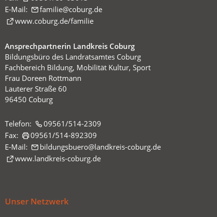
E-Mail:
familie
coburg
de
(Öffnet
www.coburg.de/familie
in
einem
Ansprechpartnerin Landkreis Coburg
neuen
Bildungsbüro des Landratsamtes Coburg
Tab)
Fachbereich Bildung, Mobilität Kultur, Sport
Frau Doreen Rottmann
Lauterer Straße 60
96450 Coburg
Telefon:
09561/514-2309
Fax:
09561/514-892309
E-Mail:
bildungsbuero
landkreis-coburg
de
(Öffnet
www.landkreis-coburg.de
in
einem
neuen
Unser Netzwerk
Tab)