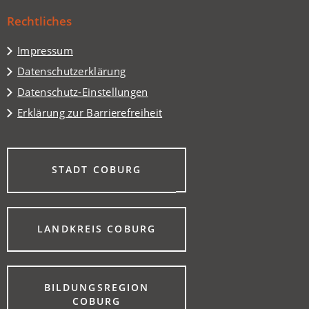
Tab)
einem
Rechtliches
neuen
Tab)
Impressum
Datenschutzerklärung
Datenschutz-Einstellungen
Erklärung zur Barrierefreiheit
(ÖFFNET
STADT COBURG
IN
EINEM
NEUEN
TAB)
(ÖFFNET
LANDKREIS COBURG
IN
EINEM
NEUEN
TAB)
BILDUNGSREGION
(ÖFFNET
COBURG