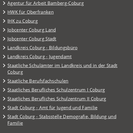
(Öffnet
Agentur für Arbeit Bamberg-Coburg
in
(Öffnet
HWK für Oberfranken
einem
in
(Öffnet
IHK zu Coburg
neuen
einem
in
Tab)
(Öffnet
Jobcenter Coburg Land
neuen
einem
in
Tab)
(Öffnet
Jobcenter Coburg Stadt
neuen
einem
in
Tab)
(Öffnet
Landkreis Coburg - Bildungsbüro
neuen
einem
in
Tab)
(Öffnet
Landkreis Coburg - Jugendamt
neuen
einem
in
Tab)
Staatliche Schulämter im Landkreis und in der Stadt
neuen
einem
(Öffnet
Coburg
Tab)
neuen
in
(Öffnet
Staatliche Berufsfachschulen
Tab)
einem
in
(Öffnet
Staatliches Berufliches Schulzentrum I Coburg
neuen
einem
in
Tab)
(Öffnet
Staatliches Berufliches Schulzentrum II Coburg
neuen
einem
in
Tab)
(Öffnet
Stadt Coburg - Amt für Jugend und Familie
neuen
einem
in
Tab)
Stadt Coburg - Stabsstelle Demografie, Bildung und
neuen
einem
(Öffnet
Familie
Tab)
neuen
in