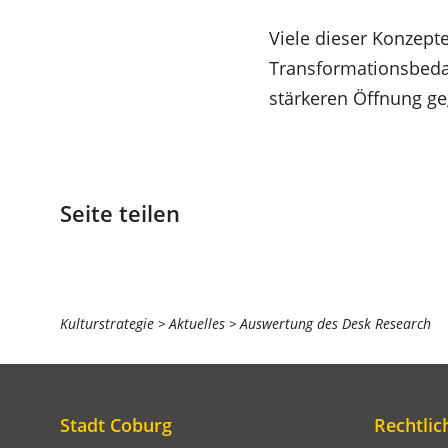
Viele dieser Konzepte
Transformationsbedar
stärkeren Öffnung ge
Seite teilen
Sie
Kulturstrategie
Aktuelles
Auswertung des Desk Research
befinden
sich
hier:
Stadt Coburg
Rechtlic