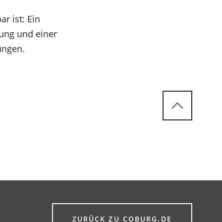
r ist: Ein
zung und einer
ungen.
(ÖFFNET
ZURÜCK ZU COBURG.DE